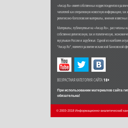
«Ансар.Ru» имеет собственных корреспондентов в разли
читателей как оперативную новостную информацию, так 
религиозно-богословские материалы, мнения известных
Материалы, публикуемые на «Ансар.Ru», рассчитаны на
собственно религиозную, так и политическую, экономич
мусульман России и зарубежья. Одной из наиболее актуа
"Ансар.Ru", является развитие исламской банковской сф
ВОЗРАСТНАЯ КАТЕГОРИЯ САЙТА
18+
При использовании материалов сайта г
обязательна!
© 2003-2018 Информационно-аналитический ка