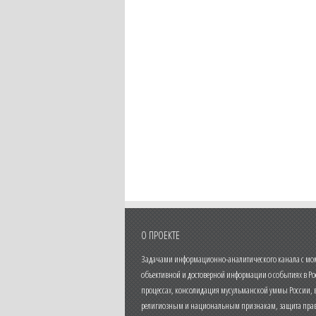
О ПРОЕКТЕ
Задачами информационно-аналитического канала с моме
объективной и достоверной информации о событиях в Ро
процессах, консолидация мусульманской уммы России,
религиозным и национальным признакам, защита прав