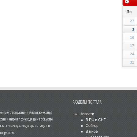
Пн
27
3
10
17
24
31
РАЗДЕЛЫ ПОРТАЛА
нта его появления является донесение
Новости
ссии и мире и происходящих в обществе
В РФ и СНГ
 выявление случаев дискриминации по
Собкор
В мире
 верующих.