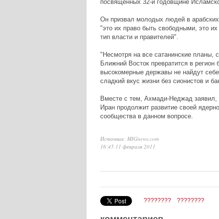
посвященных 32-й годовщине Исламск
Он призвал молодых людей в арабских 
"это их право быть свободными, это и
тип власти и правителей".
"Несмотря на все сатанинские планы,
Ближний Восток превратится в регион 
высокомерные державы не найдут себе
сладкий вкус жизни без сионистов и бан
Вместе с тем, Ахмади-Неджад заявил, 
Иран продолжит развитие своей ядерно
сообщества в данном вопросе.
Источник: MIGnews.com
16:45 11 февраля 2011
????????
????????
комментариев