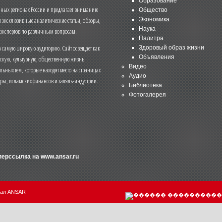
Образование
чных регионах России и предлагает вниманию
Общество
и эксклюзивные аналитические статьи, обзоры,
Экономика
Наука
 экспертов по различным вопросам.
Палитра
 самую широкую аудиторию. Сайт освещает как
Здоровый образ жизни
Объявления
ескую, культурную, общественную жизнь
Видео
льных тем, которые находят место на страницах
Аудио
еры, исламских финансов и халяль-индустрии.
Библиотека
Фотогалерея
иперссылка на
www.ansar.ru
нал ANSAR