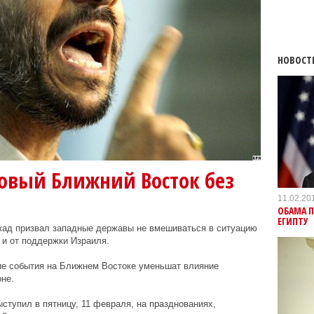
НОВОСТ
овый Ближний Восток без
11.02.20
ОБАМА П
ЕГИПТУ
ад призвал западные державы не вмешиваться в ситуацию
г и от поддержки Израиля.
ие события на Ближнем Востоке уменьшат влияние
не.
тупил в пятницу, 11 февраля, на празднованиях,