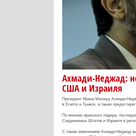
Ахмади-Неджад: н
США и Израиля
Президент Ирана Махмуд Ахмади-Недж
в Египте и Тунисе, а также предостере
По мнению иранского лидера, последн
Соединенных Штатов и Израиля в регио
С таким заявлением Ахмади-Неджад выс