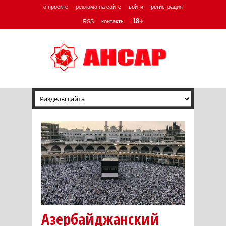
о проекте
реклама на сайте
войти
регистрация
18+
RSS
контакты
Азербайджанский