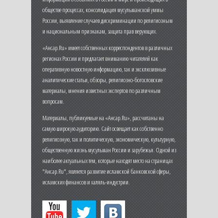
обществе процессах, консолидация мусульманской уммы
России, выявление случаев дискриминации по религиозным
и национальным признакам, защита прав верующих.
«Ансар.Ru» имеет собственных корреспондентов в различных
регионах России и предлагает вниманию читателей как
оперативную новостную информацию, так и эксклюзивные
аналитические статьи, обзоры, религиозно-богословские
материалы, мнения известных экспертов по различным
вопросам.
Материалы, публикуемые на «Ансар.Ru», рассчитаны на
самую широкую аудиторию. Сайт освещает как собственно
религиозную, так и политическую, экономическую, культурную,
общественную жизнь мусульман России и зарубежья. Одной из
наиболее актуальных тем, которые находят место на страницах
"Ансар.Ru", является развитие исламской банковской сферы,
исламских финансов и халяль-индустрии.