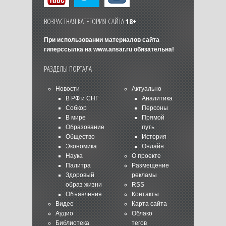
ВОЗРАСТНАЯ КАТЕГОРИЯ САЙТА
18+
При использовании материалов сайта
гиперссылка на
www.ansar.ru
обязательна!
РАЗДЕЛЫ ПОРТАЛА
Новости
Актуально
В РФ и СНГ
Аналитика
Собкор
Персоны
В мире
Прямой
Образование
путь
Общество
История
Экономика
Онлайн
Наука
О проекте
Палитра
Размещение
Здоровый
рекламы
образ жизни
RSS
Объявления
Контакты
Видео
Карта сайта
Аудио
Облако
Библиотека
тегов