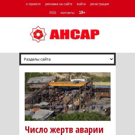
о проекте
реклама на сайте
войти
регистрация
18+
RSS
контакты
Число жертв аварии