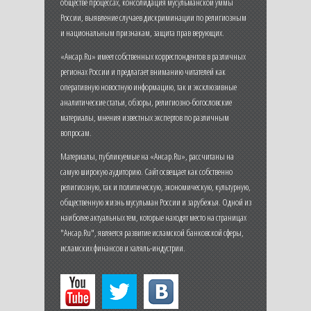
обществе процессах, консолидация мусульманской уммы
России, выявление случаев дискриминации по религиозным
и национальным признакам, защита прав верующих.
«Ансар.Ru» имеет собственных корреспондентов в различных
регионах России и предлагает вниманию читателей как
оперативную новостную информацию, так и эксклюзивные
аналитические статьи, обзоры, религиозно-богословские
материалы, мнения известных экспертов по различным
вопросам.
Материалы, публикуемые на «Ансар.Ru», рассчитаны на
самую широкую аудиторию. Сайт освещает как собственно
религиозную, так и политическую, экономическую, культурную,
общественную жизнь мусульман России и зарубежья. Одной из
наиболее актуальных тем, которые находят место на страницах
"Ансар.Ru", является развитие исламской банковской сферы,
исламских финансов и халяль-индустрии.