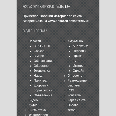
ВОЗРАСТНАЯ КАТЕГОРИЯ САЙТА
18+
При использовании материалов сайта
гиперссылка на
www.ansar.ru
обязательна!
РАЗДЕЛЫ ПОРТАЛА
Новости
Актуально
В РФ и СНГ
Аналитика
Собкор
Персоны
В мире
Прямой
Образование
путь
Общество
История
Экономика
Онлайн
Наука
О проекте
Палитра
Размещение
Здоровый
рекламы
образ жизни
RSS
Объявления
Контакты
Видео
Карта сайта
Аудио
Облако
Библиотека
тегов
Фотогалерея