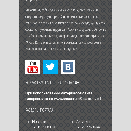
вопросам.
Материалы, публикуемые на «Ансар.Ru», рассчитаны на
самую широкую аудиторию. Сайт освещает как собственно
религиозную, так и политическую, экономическую, культурную,
общественную жизнь мусульман России и зарубежья. Одной из
наиболее актуальных тем, которые находят место на страницах
"Ансар.Ru", является развитие исламской банковской сферы,
исламских финансов и халяль-индустрии.
ВОЗРАСТНАЯ КАТЕГОРИЯ САЙТА
18+
При использовании материалов сайта
гиперссылка на
www.ansar.ru
обязательна!
РАЗДЕЛЫ ПОРТАЛА
Новости
Актуально
В РФ и СНГ
Аналитика