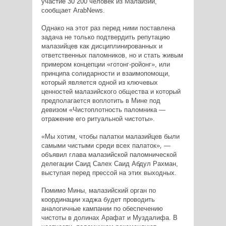
участие 30 200 человек из Малайзии,
сообщает ArabNews.
Однако на этот раз перед ними поставлена
задача не только подтвердить репутацию
малазийцев как дисциплинированных и
ответственных паломников, но и стать живым
примером концепции «готонг-ройонг», или
принципа солидарности и взаимопомощи,
который является одной из ключевых
ценностей малазийского общества и который
предполагается воплотить в Мине под
девизом «Чистоплотность паломника —
отражение его ритуальной чистоты».
«Мы хотим, чтобы палатки малазийцев были
самыми чистыми среди всех палаток»
,
—
объявил глава малазийской паломнической
делегации Саид Салех Саид Абдул Рахман,
выступая перед прессой на этих выходных.
Помимо Мины, малазийский орган по
координации хаджа будет проводить
аналогичные кампании по обеспечению
чистоты в долинах Арафат и Муздалифа. В