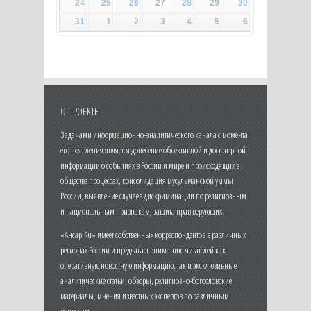
24
25
26
27
28
29
30
31
1
2
3
4
5
6
О ПРОЕКТЕ
Задачами информационно-аналитического канала с момента
его появления является донесение объективной и достоверной
информации о событиях в России и мире и происходящих в
обществе процессах, консолидация мусульманской уммы
России, выявление случаев дискриминации по религиозным
и национальным признакам, защита прав верующих.
«Ансар.Ru» имеет собственных корреспондентов в различных
регионах России и предлагает вниманию читателей как
оперативную новостную информацию, так и эксклюзивные
аналитические статьи, обзоры, религиозно-богословские
материалы, мнения известных экспертов по различным