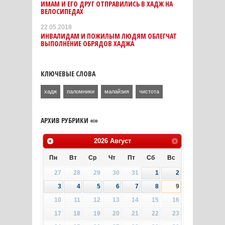
ИМАМ И ЕГО ДРУГ ОТПРАВИЛИСЬ В ХАДЖ НА
ВЕЛОСИПЕДАХ
22.05.2018
ИНВАЛИДАМ И ПОЖИЛЫМ ЛЮДЯМ ОБЛЕГЧАТ
ВЫПОЛНЕНИЕ ОБРЯДОВ ХАДЖА
КЛЮЧЕВЫЕ СЛОВА
хадж
паломники
малайзия
чистота
АРХИВ РУБРИКИ «»
2026
Август
Пн
Вт
Ср
Чт
Пт
Сб
Вс
27
28
29
30
31
1
2
3
4
5
6
7
8
9
10
11
12
13
14
15
16
17
18
19
20
21
22
23