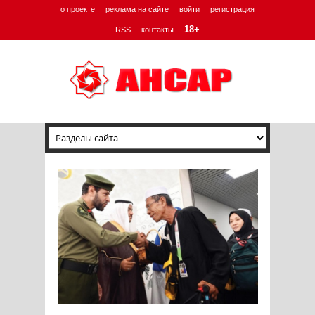
о проекте
реклама на сайте
войти
регистрация
18+
RSS
контакты