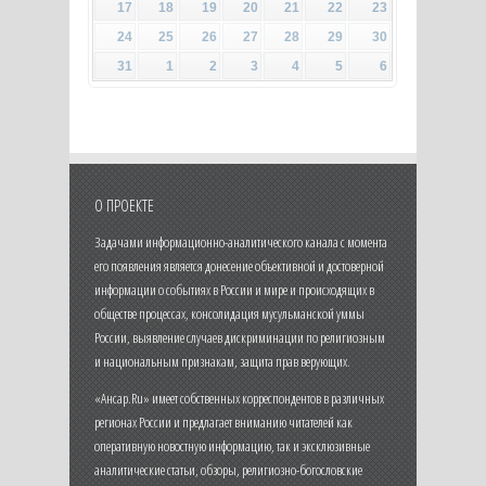
17
18
19
20
21
22
23
24
25
26
27
28
29
30
31
1
2
3
4
5
6
О ПРОЕКТЕ
Задачами информационно-аналитического канала с момента
его появления является донесение объективной и достоверной
информации о событиях в России и мире и происходящих в
обществе процессах, консолидация мусульманской уммы
России, выявление случаев дискриминации по религиозным
и национальным признакам, защита прав верующих.
«Ансар.Ru» имеет собственных корреспондентов в различных
регионах России и предлагает вниманию читателей как
оперативную новостную информацию, так и эксклюзивные
аналитические статьи, обзоры, религиозно-богословские