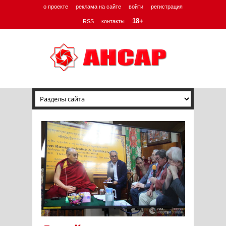
о проекте
реклама на сайте
войти
регистрация
18+
RSS
контакты