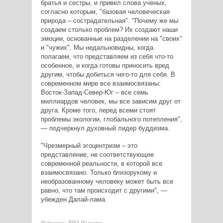
братья и сестры, и привел слова ученых,
согласно которым, "базовая человеческая
природа – сострадательная". "Почему же мы
создаем столько проблем? Их создают наши
эмоции, основанные на разделении на "своих"
и "чужих". Мы недальновидны, когда
полагаем, что представляем из себя что-то
особенное, и когда готовы приносить вред
другим, чтобы добиться чего-то для себя. В
современном мире все взаимосвязаны:
Восток-Запад-Север-Юг – все семь
миллиардов человек, мы все зависим друг от
друга. Кроме того, перед всеми стоят
проблемы экологии, глобального потепления",
— подчеркнул духовный лидер буддизма.
"Чрезмерный эгоцентризм – это
представление, не соответствующее
современной реальности, в которой все
взаимосвязано. Только близорукому и
необразованному человеку может быть все
равно, что там происходит с другими", —
убежден Далай-лама.
Источник: РИА Новости