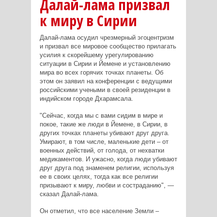
Далай-лама призвал
к миру в Сирии
Далай-лама осудил чрезмерный эгоцентризм
и призвал все мировое сообщество прилагать
усилия к скорейшему урегулированию
ситуации в Сирии и Йемене и установлению
мира во всех горячих точках планеты. Об
этом он заявил на конференции с ведущими
российскими учеными в своей резиденции в
индийском городе Дхарамсала.
"Сейчас, когда мы с вами сидим в мире и
покое, такие же люди в Йемене, в Сирии, в
других точках планеты убивают друг друга.
Умирают, в том числе, маленькие дети – от
военных действий, от голода, от нехватки
медикаментов. И ужасно, когда люди убивают
друг друга под знаменем религии, используя
ее в своих целях, тогда как все религии
призывают к миру, любви и состраданию", —
сказал Далай-лама.
Он отметил, что все население Земли –