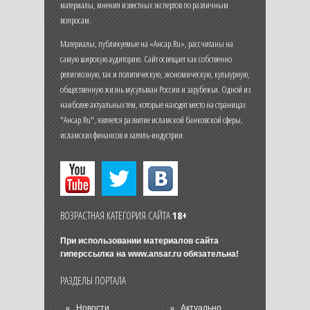
материалы, мнения известных экспертов по различным
вопросам.
Материалы, публикуемые на «Ансар.Ru», рассчитаны на
самую широкую аудиторию. Сайт освещает как собственно
религиозную, так и политическую, экономическую, культурную,
общественную жизнь мусульман России и зарубежья. Одной из
наиболее актуальных тем, которые находят место на страницах
"Ансар.Ru", является развитие исламской банковской сферы,
исламских финансов и халяль-индустрии.
ВОЗРАСТНАЯ КАТЕГОРИЯ САЙТА
18+
При использовании материалов сайта
гиперссылка на
www.ansar.ru
обязательна!
РАЗДЕЛЫ ПОРТАЛА
Новости
Актуально