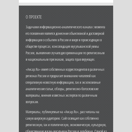
О ПРОЕКТЕ
Задачами информационно-аналитического канала с момента
его появления является донесение объективной и достоверной
информации о событиях в России и мире и происходящих в
обществе процессах, консолидация мусульманской уммы
России, выявление случаев дискриминации по религиозным
и национальным признакам, защита прав верующих.
«Ансар.Ru» имеет собственных корреспондентов в различных
регионах России и предлагает вниманию читателей как
оперативную новостную информацию, так и эксклюзивные
аналитические статьи, обзоры, религиозно-богословские
материалы, мнения известных экспертов по различным
вопросам.
Материалы, публикуемые на «Ансар.Ru», рассчитаны на
самую широкую аудиторию. Сайт освещает как собственно
религиозную, так и политическую, экономическую, культурную,
общественную жизнь мусульман России и зарубежья. Одной из