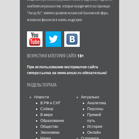
наиболее актуальных тем, которые находят место на страницах
"Ансар.Ru", является развитие исламской банковской сферы,
исламских финансов и халяль-индустрии.
ВОЗРАСТНАЯ КАТЕГОРИЯ САЙТА
18+
При использовании материалов сайта
гиперссылка на
www.ansar.ru
обязательна!
РАЗДЕЛЫ ПОРТАЛА
Новости
Актуально
В РФ и СНГ
Аналитика
Собкор
Персоны
В мире
Прямой
Образование
путь
Общество
История
Экономика
Онлайн
Наука
О проекте