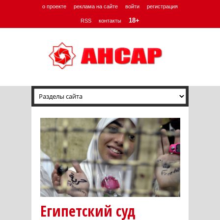
о проекте
реклама на сайте
войти
регистрация
18+
RSS
контакты
Египетский суд