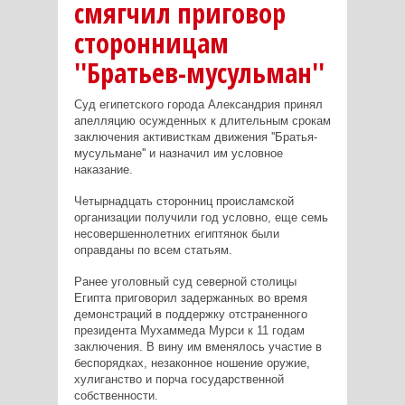
смягчил приговор
сторонницам
''Братьев-мусульман''
Суд египетского города Александрия принял
апелляцию осужденных к длительным срокам
заключения активисткам движения ''Братья-
мусульмане'' и назначил им условное
наказание.
Четырнадцать сторонниц происламской
организации получили год условно, еще семь
несовершеннолетних египтянок были
оправданы по всем статьям.
Ранее уголовный суд северной столицы
Египта приговорил задержанных во время
демонстраций в поддержку отстраненного
президента Мухаммеда Мурси к 11 годам
заключения. В вину им вменялось участие в
беспорядках, незаконное ношение оружие,
хулиганство и порча государственной
собственности.