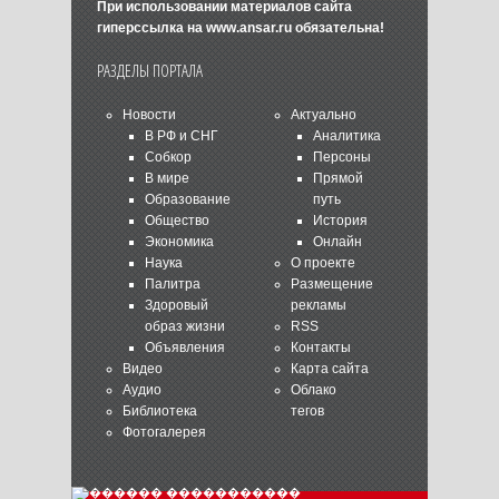
При использовании материалов сайта
гиперссылка на
www.ansar.ru
обязательна!
РАЗДЕЛЫ ПОРТАЛА
Новости
Актуально
В РФ и СНГ
Аналитика
Собкор
Персоны
В мире
Прямой
Образование
путь
Общество
История
Экономика
Онлайн
Наука
О проекте
Палитра
Размещение
Здоровый
рекламы
образ жизни
RSS
Объявления
Контакты
Видео
Карта сайта
Аудио
Облако
Библиотека
тегов
Фотогалерея