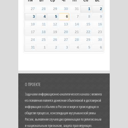
Пн
Вт
Ср
Чт
Пт
Сб
Вс
27
28
29
30
31
1
2
3
4
5
6
7
8
9
10
11
12
13
14
15
16
17
18
19
20
21
22
23
24
25
26
27
28
29
30
31
1
2
3
4
5
6
О ПРОЕКТЕ
Задачами информационно-аналитического канала с момента
его появления является донесение объективной и достоверной
информации о событиях в России и мире и происходящих в
обществе процессах, консолидация мусульманской уммы
России, выявление случаев дискриминации по религиозным
и национальным признакам, защита прав верующих.