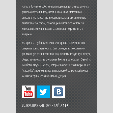
«Ансар.Ru» имеет собственных корреспондентов в различных
регионах России и предлагает вниманию читателей как
оперативную новостную информацию, так и эксклюзивные
аналитические статьи, обзоры, религиозно-богословские
материалы, мнения известных экспертов по различным
вопросам.
Материалы, публикуемые на «Ансар.Ru», рассчитаны на
самую широкую аудиторию. Сайт освещает как собственно
религиозную, так и политическую, экономическую, культурную,
общественную жизнь мусульман России и зарубежья. Одной из
наиболее актуальных тем, которые находят место на страницах
"Ансар.Ru", является развитие исламской банковской сферы,
исламских финансов и халяль-индустрии.
ВОЗРАСТНАЯ КАТЕГОРИЯ САЙТА
18+