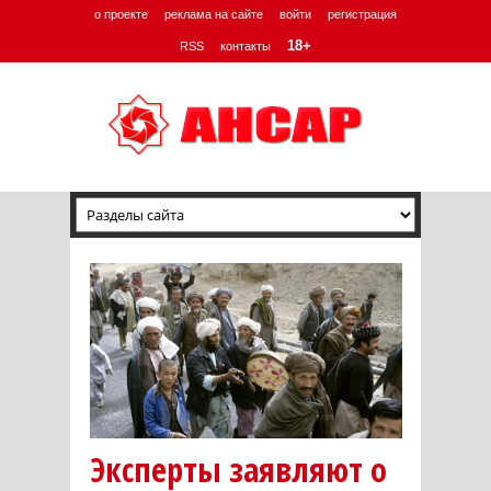
о проекте
реклама на сайте
войти
регистрация
18+
RSS
контакты
Эксперты заявляют о