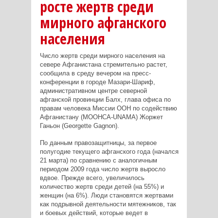
росте жертв среди
мирного афганского
населения
Число жертв среди мирного населения на
севере Афганистана стремительно растет,
сообщила в среду вечером на пресс-
конференции в городе Мазари-Шариф,
административном центре северной
афганской провинции Балх, глава офиса по
правам человека Миссии ООН по содействию
Афганистану (МООНСА-UNAMA) Жоржет
Ганьон (Georgette Gagnon).
По данным правозащитницы, за первое
полугодие текущего афганского года (начался
21 марта) по сравнению с аналогичным
периодом 2009 года число жертв выросло
вдвое. Прежде всего, увеличилось
количество жертв среди детей (на 55%) и
женщин (на 6%). Люди становятся жертвами
как подрывной деятельности мятежников, так
и боевых действий, которые ведет в