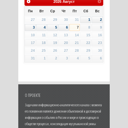
2026
Август
Пн
Вт
Ср
Чт
Пт
Сб
Вс
27
28
29
30
31
1
2
3
4
5
6
7
8
9
10
11
12
13
14
15
16
17
18
19
20
21
22
23
24
25
26
27
28
29
30
31
1
2
3
4
5
6
О ПРОЕКТЕ
Задачами информационно-аналитического канала с момента
его появления является донесение объективной и достоверной
информации о событиях в России и мире и происходящих в
обществе процессах, консолидация мусульманской уммы