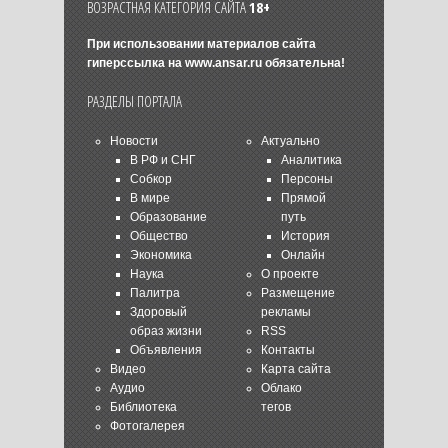
ВОЗРАСТНАЯ КАТЕГОРИЯ САЙТА
18+
При использовании материалов сайта
гиперссылка на
www.ansar.ru
обязательна!
РАЗДЕЛЫ ПОРТАЛА
Новости
Актуально
В РФ и СНГ
Аналитика
Собкор
Персоны
В мире
Прямой
Образование
путь
Общество
История
Экономика
Онлайн
Наука
О проекте
Палитра
Размещение
Здоровый
рекламы
образ жизни
RSS
Объявления
Контакты
Видео
Карта сайта
Аудио
Облако
Библиотека
тегов
Фотогалерея