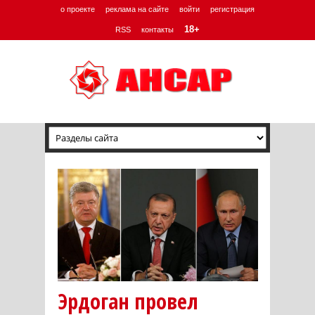
о проекте
реклама на сайте
войти
регистрация
18+
RSS
контакты
Эрдоган провел