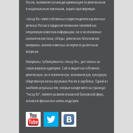
России, выявление случаев дискриминации по религиозным
и национальным признакам, защита прав верующих.
«Ансар.Ru» имеет собственных корреспондентов в различных
регионах России и предлагает вниманию читателей как
оперативную новостную информацию, так и эксклюзивные
аналитические статьи, обзоры, религиозно-богословские
материалы, мнения известных экспертов по различным
вопросам.
Материалы, публикуемые на «Ансар.Ru», рассчитаны на
самую широкую аудиторию. Сайт освещает как собственно
религиозную, так и политическую, экономическую, культурную,
общественную жизнь мусульман России и зарубежья. Одной из
наиболее актуальных тем, которые находят место на страницах
"Ансар.Ru", является развитие исламской банковской сферы,
исламских финансов и халяль-индустрии.