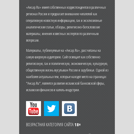
«Ансар.Ru» имеет собственных корреспондентов в различных
регионах России и предлагает вниманию читателей как
оперативную новостную информацию, так и эксклюзивные
аналитические статьи, обзоры, религиозно-богословские
материалы, мнения известных экспертов по различным
вопросам.
Материалы, публикуемые на «Ансар.Ru», рассчитаны на
самую широкую аудиторию. Сайт освещает как собственно
религиозную, так и политическую, экономическую, культурную,
общественную жизнь мусульман России и зарубежья. Одной из
наиболее актуальных тем, которые находят место на страницах
"Ансар.Ru", является развитие исламской банковской сферы,
исламских финансов и халяль-индустрии.
ВОЗРАСТНАЯ КАТЕГОРИЯ САЙТА
18+