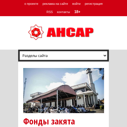
о проекте
реклама на сайте
войти
регистрация
18+
RSS
контакты
Фонды закята