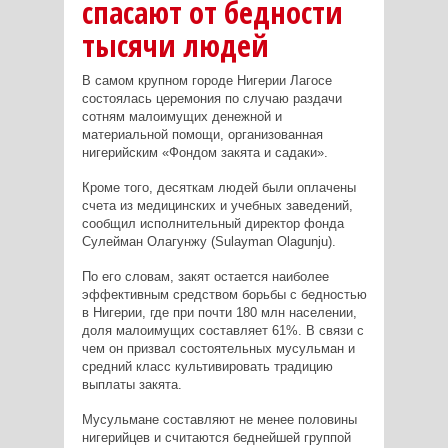
спасают от бедности
тысячи людей
В самом крупном городе Нигерии Лагосе
состоялась церемония по случаю раздачи
сотням малоимущих денежной и
материальной помощи, организованная
нигерийским «Фондом закята и садаки».
Кроме того, десяткам людей были оплачены
счета из медицинских и учебных заведений,
сообщил исполнительный директор фонда
Сулейман Олагунжу (Sulayman Olagunju).
По его словам, закят остается наиболее
эффективным средством борьбы с бедностью
в Нигерии, где при почти 180 млн населении,
доля малоимущих составляет 61%. В связи с
чем он призвал состоятельных мусульман и
средний класс культивировать традицию
выплаты закята.
Мусульмане составляют не менее половины
нигерийцев и считаются беднейшей группой