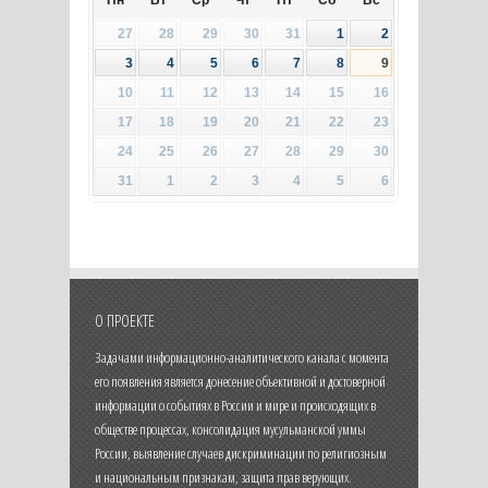
Пн
Вт
Ср
Чт
Пт
Сб
Вс
27
28
29
30
31
1
2
3
4
5
6
7
8
9
10
11
12
13
14
15
16
17
18
19
20
21
22
23
24
25
26
27
28
29
30
31
1
2
3
4
5
6
О ПРОЕКТЕ
Задачами информационно-аналитического канала с момента
его появления является донесение объективной и достоверной
информации о событиях в России и мире и происходящих в
обществе процессах, консолидация мусульманской уммы
России, выявление случаев дискриминации по религиозным
и национальным признакам, защита прав верующих.