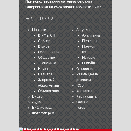
При использовании материалов сайта
гиперссылка на
www.ansar.ru
обязательна!
РАЗДЕЛЫ ПОРТАЛА
Новости
Актуально
В РФ и СНГ
Аналитика
Собкор
Персоны
В мире
Прямой
Образование
путь
Общество
История
Экономика
Онлайн
Наука
О проекте
Палитра
Размещение
Здоровый
рекламы
образ жизни
RSS
Объявления
Контакты
Видео
Карта сайта
Аудио
Облако
Библиотека
тегов
Фотогалерея