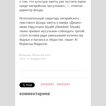
о том, что культура закята уже пустила корни
среди нигерийских мусульман», — отметил
директор фонда.
Исполнительный секретарь нигерийского
трастового фонда закята и вакфа «Джаиз»
имам Абдуллахи Шуайб (Abdullahi Shuaib)
также призвал мусульман соблюдать третий
столп ислама ради уменьшения количества
бедных и баланса в обществе, пишет
Al
Mujtamaa Magazine
.
Источник: Ислам для всех!
10:02 21 декабря 2016
????????
????????
комментариев