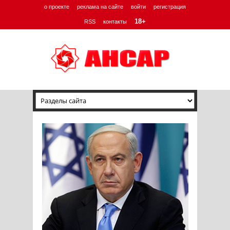
о проекте
реклама на сайте
войти
регистрация
18+
RSS
контакты