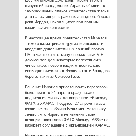
(285 миллионов долларов). Кроме этого в
минувший понедельник Израиль объявил о
замораживании планов строительства жилья
для палестинцев в районах Западного берега
реки Иордан, находящихся под полным
израильским контролем,
В настоящее время правительство Израиля
также рассматривает другие возможности
введения дополнительных санкций против
ПА, в частности, отмену специальных VIP-
документов для некоторых палестинских
чиновников, позволяющих относительно
свободно въезжать в Израиль как с Западного
берега, так и из Сектора Газа.
Решение Израиля приостановить переговоры
было принято 24 апреля сразу после
подписания мирных договоренностей между
ФАТХ и ХАМАС. Позднее, 27 апреля глава
израильского кабмина Беньямин Нетаньяху
заявил, что Израиль не изменит свою
позицию, пока глава ФАТХ Махмуд Аббас не
разорвет соглашение с организацией ХАМАС.
Напомним, что последние девятимесячные