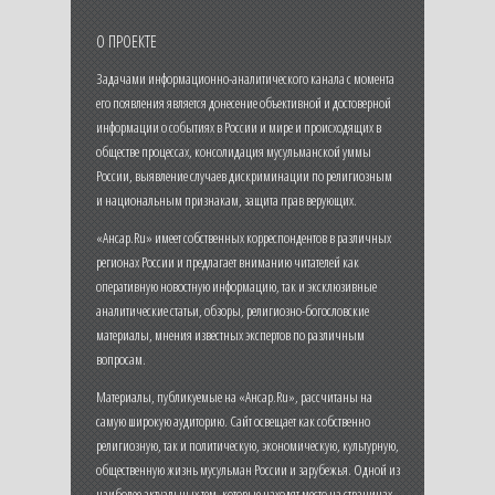
О ПРОЕКТЕ
Задачами информационно-аналитического канала с момента
его появления является донесение объективной и достоверной
информации о событиях в России и мире и происходящих в
обществе процессах, консолидация мусульманской уммы
России, выявление случаев дискриминации по религиозным
и национальным признакам, защита прав верующих.
«Ансар.Ru» имеет собственных корреспондентов в различных
регионах России и предлагает вниманию читателей как
оперативную новостную информацию, так и эксклюзивные
аналитические статьи, обзоры, религиозно-богословские
материалы, мнения известных экспертов по различным
вопросам.
Материалы, публикуемые на «Ансар.Ru», рассчитаны на
самую широкую аудиторию. Сайт освещает как собственно
религиозную, так и политическую, экономическую, культурную,
общественную жизнь мусульман России и зарубежья. Одной из
наиболее актуальных тем, которые находят место на страницах