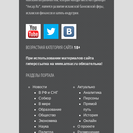
"Ансар.Ru", является развитие исламской банковской сферы,
исламских финансов и халяль-индустрии.
ВОЗРАСТНАЯ КАТЕГОРИЯ САЙТА
18+
При использовании материалов сайта
гиперссылка на
www.ansar.ru
обязательна!
РАЗДЕЛЫ ПОРТАЛА
Новости
Актуально
В РФ и СНГ
Аналитика
Собкор
Персоны
В мире
Прямой
Образование
путь
Общество
История
Экономика
Онлайн
Наука
О проекте
Палитра
Размещение