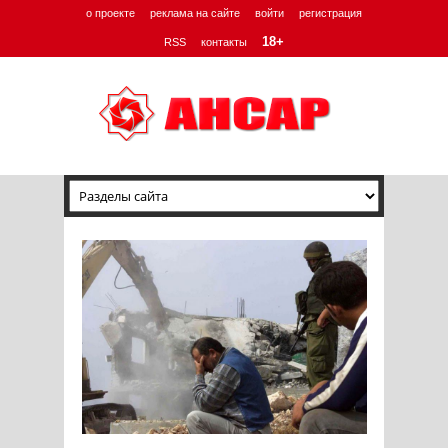
о проекте
реклама на сайте
войти
регистрация
18+
RSS
контакты