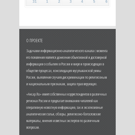
31
1
2
3
4
5
6
О ПРОЕКТЕ
Задачами информационно-аналитического канала с момента
его появления является донесение объективной и достоверной
информации о событиях в России и мире и происходящих в
обществе процессах, консолидация мусульманской уммы
России, выявление случаев дискриминации по религиозным
и национальным признакам, защита прав верующих.
«Ансар.Ru» имеет собственных корреспондентов в различных
регионах России и предлагает вниманию читателей как
оперативную новостную информацию, так и эксклюзивные
аналитические статьи, обзоры, религиозно-богословские
материалы, мнения известных экспертов по различным
вопросам.