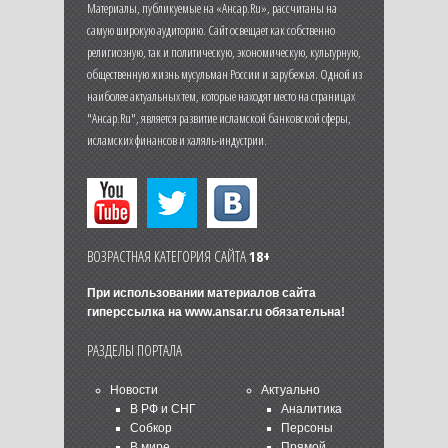
Материалы, публикуемые на «Ансар.Ru», рассчитаны на
самую широкую аудиторию. Сайт освещает как собственно
религиозную, так и политическую, экономическую, культурную,
общественную жизнь мусульман России и зарубежья. Одной из
наиболее актуальных тем, которые находят место на страницах
"Ансар.Ru", является развитие исламской банковской сферы,
исламских финансов и халяль-индустрии.
ВОЗРАСТНАЯ КАТЕГОРИЯ САЙТА
18+
При использовании материалов сайта
гиперссылка на
www.ansar.ru
обязательна!
РАЗДЕЛЫ ПОРТАЛА
Новости
Актуально
В РФ и СНГ
Аналитика
Собкор
Персоны
В мире
Прямой