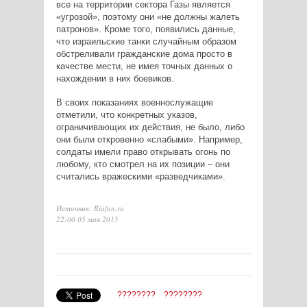
все на территории сектора Газы является
«угрозой», поэтому они «не должны жалеть
патронов». Кроме того, появились данные,
что израильские танки случайным образом
обстреливали гражданские дома просто в
качестве мести, не имея точных данных о
нахождении в них боевиков.
В своих показаниях военнослужащие
отметили, что конкретных указов,
ограничивающих их действия, не было, либо
они были откровенно «слабыми». Например,
солдаты имели право открывать огонь по
любому, кто смотрел на их позиции – они
считались вражескими «разведчиками».
Источник: Riafan.ru
22:00 05 мая 2015
????????
????????