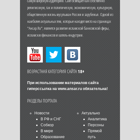
самую широкую аудиторию. Сайт освещает как собственно
религиозную, так и политическую, экономическую, культурную,
общественную жизнь мусульман России и зарубежья. Одной из
наиболее актуальных тем, которые находят место на страницах
"Ансар.Ru", является развитие исламской банковской сферы,
исламских финансов и халяль-индустрии.
ВОЗРАСТНАЯ КАТЕГОРИЯ САЙТА
18+
При использовании материалов сайта
гиперссылка на
www.ansar.ru
обязательна!
РАЗДЕЛЫ ПОРТАЛА
Новости
Актуально
В РФ и СНГ
Аналитика
Собкор
Персоны
В мире
Прямой
Образование
путь