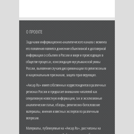
О ПРОЕКТЕ
Задачами информационно-аналитического канала с момента
его появления является донесение объективной и достоверной
информации о событиях в России и мире и происходящих в
обществе процессах, консолидация мусульманской уммы
России, выявление случаев дискриминации по религиозным
и национальным признакам, защита прав верующих.
«Ансар.Ru» имеет собственных корреспондентов в различных
регионах России и предлагает вниманию читателей как
оперативную новостную информацию, так и эксклюзивные
аналитические статьи, обзоры, религиозно-богословские
материалы, мнения известных экспертов по различным
вопросам.
Материалы, публикуемые на «Ансар.Ru», рассчитаны на