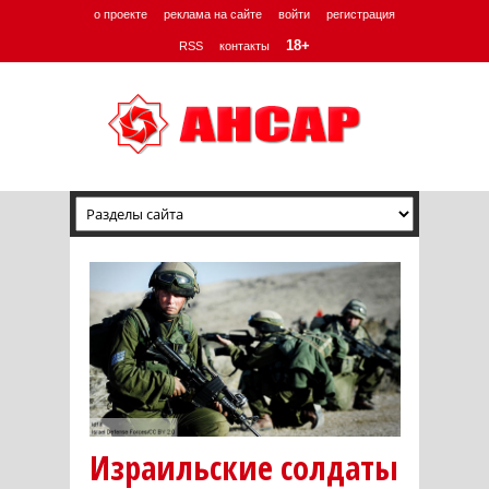
о проекте
реклама на сайте
войти
регистрация
18+
RSS
контакты
Израильские солдаты