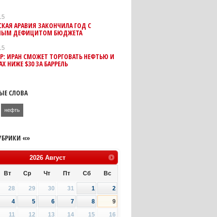
15
КАЯ АРАВИЯ ЗАКОНЧИЛА ГОД С
НЫМ ДЕФИЦИТОМ БЮДЖЕТА
15
: ИРАН СМОЖЕТ ТОРГОВАТЬ НЕФТЬЮ И
АХ НИЖЕ $30 ЗА БАРРЕЛЬ
ЫЕ СЛОВА
нефть
УБРИКИ «»
2026
Август
Вт
Ср
Чт
Пт
Сб
Вс
28
29
30
31
1
2
4
5
6
7
8
9
11
12
13
14
15
16