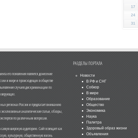
17
24
31
РАЗДЕЛЫ ПОРТАЛА
нта его появления является донесение
Новости
ссии и мире и происходящих в обществе
В РФ и СНГ
 выявление случаев дискриминации по
Собкор
В мире
 верующих.
Образование
чных регионах России и предлагает вниманию
Общество
и эксклюзивные аналитические статьи, обзоры,
Экономика
Наука
 экспертов по различным вопросам.
Палитра
 самую широкую аудиторию. Сайт освещает как
Здоровый образ жизни
Объявления
ескую, культурную, общественную жизнь