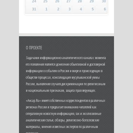
24
25
26
27
28
29
30
31
1
2
3
4
5
6
О ПРОЕКТЕ
Задачами информационно-аналитического канала с момента
его появления является донесение объективной и достоверной
информации о событиях в России и мире и происходящих в
обществе процессах, консолидация мусульманской уммы
России, выявление случаев дискриминации по религиозным
и национальным признакам, защита прав верующих.
«Ансар.Ru» имеет собственных корреспондентов в различных
регионах России и предлагает вниманию читателей как
оперативную новостную информацию, так и эксклюзивные
аналитические статьи, обзоры, религиозно-богословские
материалы, мнения известных экспертов по различным