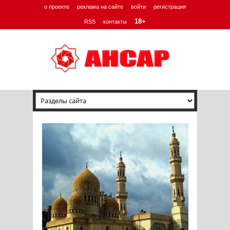
о проекте
реклама на сайте
войти
регистрация
18+
RSS
контакты