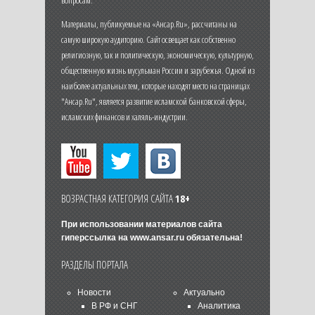
вопросам.
Материалы, публикуемые на «Ансар.Ru», рассчитаны на
самую широкую аудиторию. Сайт освещает как собственно
религиозную, так и политическую, экономическую, культурную,
общественную жизнь мусульман России и зарубежья. Одной из
наиболее актуальных тем, которые находят место на страницах
"Ансар.Ru", является развитие исламской банковской сферы,
исламских финансов и халяль-индустрии.
ВОЗРАСТНАЯ КАТЕГОРИЯ САЙТА
18+
При использовании материалов сайта
гиперссылка на
www.ansar.ru
обязательна!
РАЗДЕЛЫ ПОРТАЛА
Новости
Актуально
В РФ и СНГ
Аналитика