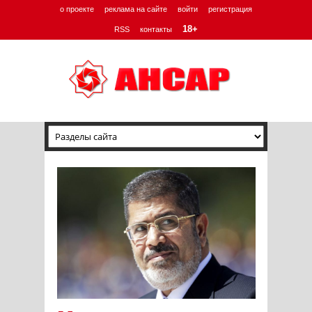
о проекте
реклама на сайте
войти
регистрация
18+
RSS
контакты