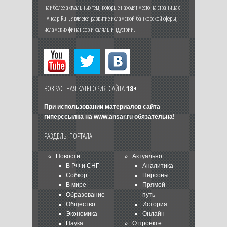
наиболее актуальных тем, которые находят место на страницах
"Ансар.Ru", является развитие исламской банковской сферы,
исламских финансов и халяль-индустрии.
ВОЗРАСТНАЯ КАТЕГОРИЯ САЙТА
18+
При использовании материалов сайта
гиперссылка на
www.ansar.ru
обязательна!
РАЗДЕЛЫ ПОРТАЛА
Новости
Актуально
В РФ и СНГ
Аналитика
Собкор
Персоны
В мире
Прямой
Образование
путь
Общество
История
Экономика
Онлайн
Наука
О проекте