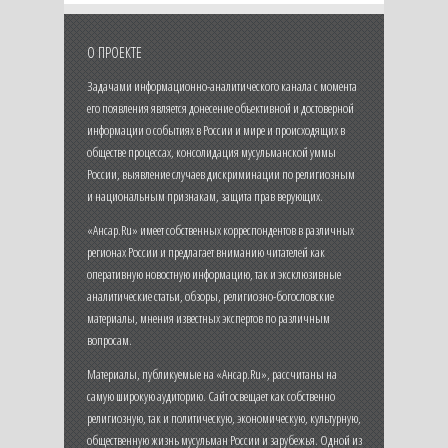
О ПРОЕКТЕ
Задачами информационно-аналитического канала с момента
его появления является донесение объективной и достоверной
информации о событиях в России и мире и происходящих в
обществе процессах, консолидация мусульманской уммы
России, выявление случаев дискриминации по религиозным
и национальным признакам, защита прав верующих.
«Ансар.Ru» имеет собственных корреспондентов в различных
регионах России и предлагает вниманию читателей как
оперативную новостную информацию, так и эксклюзивные
аналитические статьи, обзоры, религиозно-богословские
материалы, мнения известных экспертов по различным
вопросам.
Материалы, публикуемые на «Ансар.Ru», рассчитаны на
самую широкую аудиторию. Сайт освещает как собственно
религиозную, так и политическую, экономическую, культурную,
общественную жизнь мусульман России и зарубежья. Одной из