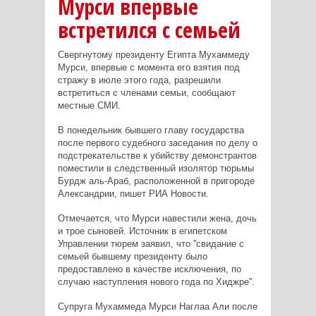
Мурси впервые
встретился с семьей
Свергнутому президенту Египта Мухаммеду
Мурси, впервые с момента его взятия под
стражу в июле этого года, разрешили
встретиться с членами семьи, сообщают
местные СМИ.
В понедельник бывшего главу государства
после первого судебного заседания по делу о
подстрекательстве к убийству демонстрантов
поместили в следственный изолятор тюрьмы
Бурдж аль-Араб, расположенной в пригороде
Александрии, пишет РИА Новости.
Отмечается, что Мурси навестили жена, дочь
и трое сыновей. Источник в египетском
Управлении тюрем заявил, что ''свидание с
семьей бывшему президенту было
предоставлено в качестве исключения, по
случаю наступления нового года по Хиджре''.
Супруга Мухаммеда Мурси Наглаа Али после