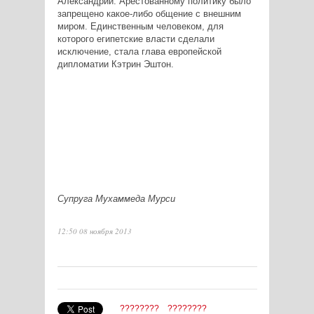
Александрии. Арестованному политику было
запрещено какое-либо общение с внешним
миром. Единственным человеком, для
которого египетские власти сделали
исключение, стала глава европейской
дипломатии Кэтрин Эштон.
Супруга Мухаммеда Мурси
12:50 08 ноября 2013
????????
????????