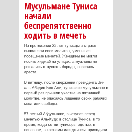
Мусульмане Туниса
начали
беспрепятственно
ходить в мечеть
На протяжении 23 лет тунисцы в страхе
выполняли свои молитвы, уменьшая
посещение мечетей. Женщины не могли
носить хиджаб на улицах, а мужчины не
решались отпускать бороды, опасаясь
ареста.
В пятницу, после свержения президента Зин
аль-Абидин Бен Али, тунисские мусульмане в
первый раз приняли участие на пятничной
молитве, не опасаясь лишения своих рабочих
мест или свободы.
57-летний Абдулькави, выступая перед
мечетью Аль-Кудс в столице Туниса, в то
время, когда сотни тунисцев, одетые, в
основном, в костюмы или джинсы, приходили