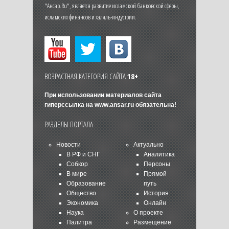
"Ансар.Ru", является развитие исламской банковской сферы,
исламских финансов и халяль-индустрии.
ВОЗРАСТНАЯ КАТЕГОРИЯ САЙТА
18+
При использовании материалов сайта
гиперссылка на
www.ansar.ru
обязательна!
РАЗДЕЛЫ ПОРТАЛА
Новости
Актуально
В РФ и СНГ
Аналитика
Собкор
Персоны
В мире
Прямой
Образование
путь
Общество
История
Экономика
Онлайн
Наука
О проекте
Палитра
Размещение