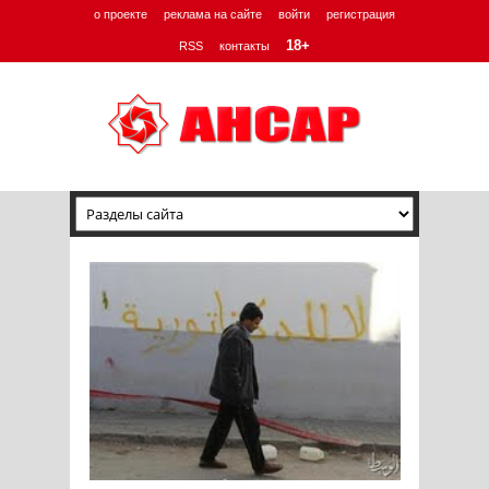
о проекте
реклама на сайте
войти
регистрация
18+
RSS
контакты