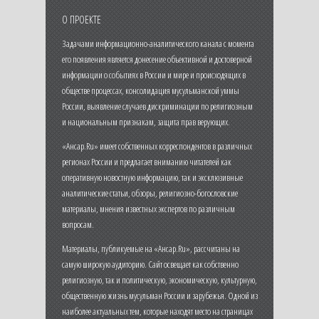
О ПРОЕКТЕ
Задачами информационно-аналитического канала с момента
его появления является донесение объективной и достоверной
информации о событиях в России и мире и происходящих в
обществе процессах, консолидация мусульманской уммы
России, выявление случаев дискриминации по религиозным
и национальным признакам, защита прав верующих.
«Ансар.Ru» имеет собственных корреспондентов в различных
регионах России и предлагает вниманию читателей как
оперативную новостную информацию, так и эксклюзивные
аналитические статьи, обзоры, религиозно-богословские
материалы, мнения известных экспертов по различным
вопросам.
Материалы, публикуемые на «Ансар.Ru», рассчитаны на
самую широкую аудиторию. Сайт освещает как собственно
религиозную, так и политическую, экономическую, культурную,
общественную жизнь мусульман России и зарубежья. Одной из
наиболее актуальных тем, которые находят место на страницах