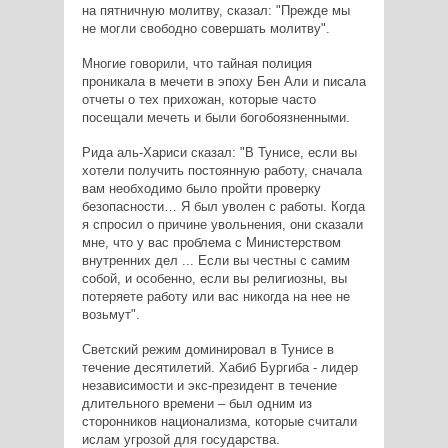
на пятничную молитву, сказал: "Прежде мы
не могли свободно совершать молитву".
Многие говорили, что тайная полиция
проникала в мечети в эпоху Бен Али и писала
отчеты о тех прихожан, которые часто
посещали мечеть и были богобоязненными.
Рида аль-Хариси сказал: "В Тунисе, если вы
хотели получить постоянную работу, сначала
вам необходимо было пройти проверку
безопасности… Я был уволен с работы. Когда
я спросил о причине увольнения, они сказали
мне, что у вас проблема с Министерством
внутренних дел ... Если вы честны с самим
собой, и особенно, если вы религиозны, вы
потеряете работу или вас никогда на нее не
возьмут".
Светский режим доминировал в Тунисе в
течение десятилетий. Хабиб Бургиба - лидер
независимости и экс-президент в течение
длительного времени – был одним из
сторонников национализма, которые считали
ислам угрозой для государства.