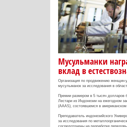
Мусульманки наг
вклад в естествоз
Организация по продвижению женщин-у
мусульманок за исследования в област
Премии размером в 5 тысяч долларов 
Лестари из Индонезии на ежегодном за
(AAAS), состоявшемся в американском 
Преподаватель индонезийского Универ
за исследования по металлоорганическ
сосредоточены на разработке передов