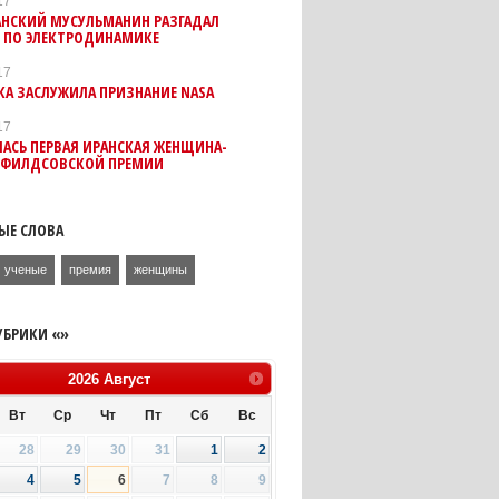
17
АНСКИЙ МУСУЛЬМАНИН РАЗГАДАЛ
У ПО ЭЛЕКТРОДИНАМИКЕ
17
А ЗАСЛУЖИЛА ПРИЗНАНИЕ NASA
17
АСЬ ПЕРВАЯ ИРАНСКАЯ ЖЕНЩИНА-
Т ФИЛДСОВСКОЙ ПРЕМИИ
ЫЕ СЛОВА
ученые
премия
женщины
УБРИКИ «»
2026
Август
Вт
Ср
Чт
Пт
Сб
Вс
28
29
30
31
1
2
4
5
6
7
8
9