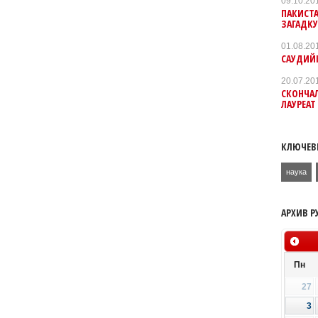
09.10.20
ПАКИСТ
ЗАГАДК
01.08.20
САУДИЙК
20.07.20
СКОНЧАЛ
ЛАУРЕА
КЛЮЧЕВ
наука
АРХИВ Р
Пн
27
3