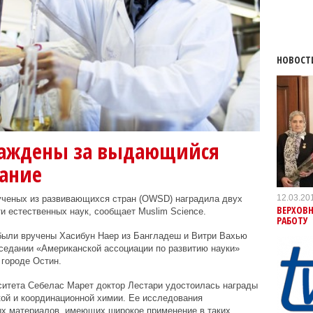
НОВОСТ
раждены за выдающийся
нание
12.03.20
ченых из развивающихся стран (OWSD) наградила двух
ВЕРХОВ
и естественных наук, сообщает Muslim Science.
РАБОТУ
были вручены Хасибун Наер из Бангладеш и Витри Вахью
седании «Американской ассоциации по развитию науки»
городе Остин.
ситета Себелас Марет доктор Лестари удостоилась награды
ой и координационной химии. Ее исследования
ых материалов, имеющих широкое применение в таких