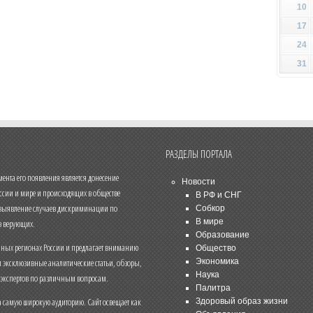
10
17
24
31
РАЗДЕЛЫ ПОРТАЛА
нта его появления является донесение
Новости
ссии и мире и происходящих в обществе
В РФ и СНГ
 выявление случаев дискриминации по
Собкор
В мире
 верующих.
Образование
чных регионах России и предлагает вниманию
Общество
и эксклюзивные аналитические статьи, обзоры,
Экономика
Наука
 экспертов по различным вопросам.
Палитра
 самую широкую аудиторию. Сайт освещает как
Здоровый образ жизни