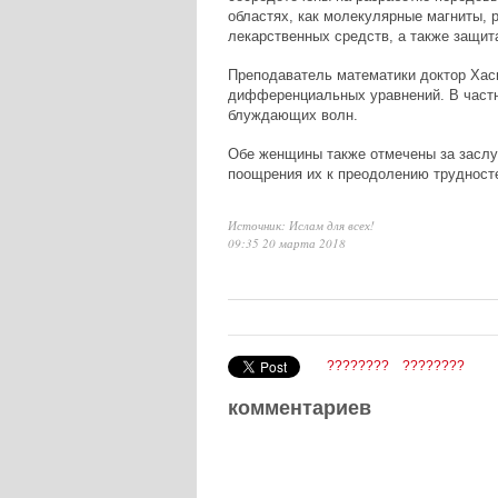
областях, как молекулярные магниты, р
лекарственных средств, а также защи
Преподаватель математики доктор Хас
дифференциальных уравнений. В частн
блуждающих волн.
Обе женщины также отмечены за заслу
поощрения их к преодолению трудносте
Источник: Ислам для всех!
09:35 20 марта 2018
????????
????????
комментариев