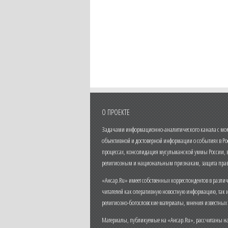
О ПРОЕКТЕ
Задачами информационно-аналитического канала с моме
объективной и достоверной информации о событиях в Ро
процессах, консолидация мусульманской уммы России,
религиозным и национальным признакам, защита прав
«Ансар.Ru» имеет собственных корреспондентов в разли
читателей как оперативную новостную информацию, так 
религиозно-богословские материалы, мнения известных
Материалы, публикуемые на «Ансар.Ru», рассчитаны на