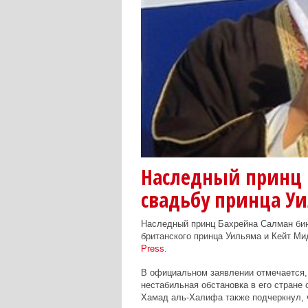
Наследный принц Б
свадьбу принца У
Наследный принц Бахрейна Салман бин
британского
принца Уильяма
и
Кейт Ми
Press
.
В официальном заявлении отмечается, 
нестабильная обстановка в его стране
Хамад аль-Халифа также подчеркнул, ч