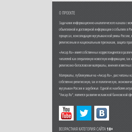
О ПРОЕКТЕ
Задачами информационно-аналитического канала с моме
объективной и достоверной информации о событиях в Ро
процессах, консолидация мусульманской уммы России,
религиозным и национальным признакам, защита прав
«Ансар.Ru» имеет собственных корреспондентов в разли
читателей как оперативную новостную информацию, так 
религиозно-богословские материалы, мнения известных
Материалы, публикуемые на «Ансар.Ru», рассчитаны на
собственно религиозную, так и политическую, экономич
мусульман России и зарубежья. Одной из наиболее актуа
"Ансар.Ru", является развитие исламской банковской сф
ВОЗРАСТНАЯ КАТЕГОРИЯ САЙТА
18+