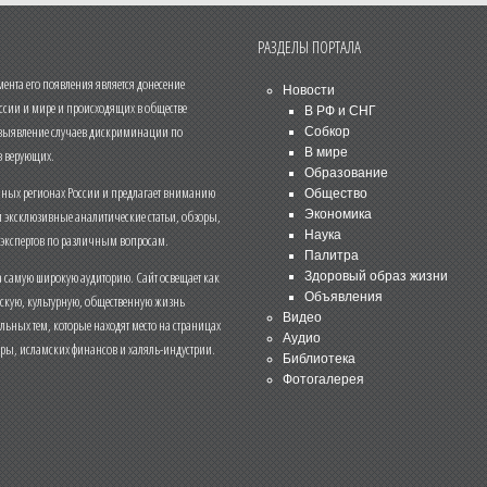
РАЗДЕЛЫ ПОРТАЛА
нта его появления является донесение
Новости
ссии и мире и происходящих в обществе
В РФ и СНГ
 выявление случаев дискриминации по
Собкор
В мире
 верующих.
Образование
чных регионах России и предлагает вниманию
Общество
и эксклюзивные аналитические статьи, обзоры,
Экономика
Наука
 экспертов по различным вопросам.
Палитра
 самую широкую аудиторию. Сайт освещает как
Здоровый образ жизни
Объявления
ескую, культурную, общественную жизнь
Видео
льных тем, которые находят место на страницах
Аудио
еры, исламских финансов и халяль-индустрии.
Библиотека
Фотогалерея