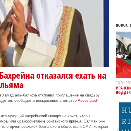
НОВОСТ
ахрейна отказался ехать на
ильяма
13.04.20
ИРАНСКИ
ПОДДЕР
 Хамад аль-Халифа отклонил приглашение на свадьбу
ддлтон
, сообщает в воскресенье агентство
Associated
что будущий бахрейнский монарх не хочет, чтобы
 омрачила бракосочетание британского принца. Салман бин
то огорчен реакцией британского общества и СМИ, которые