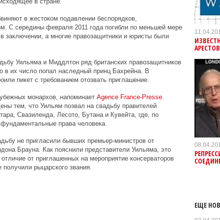
оисходящее в стране.
бвиняют в жестоком подавлении беспорядков,
м. С середины февраля 2011 года погибли по меньшей мере
11.04.20
 в заключении, а многие правозащитники и юристы были
ИЗВЕСТ
АРЕСТО
адьбу Уильяма и Миддлтон ряд британских правозащитников
то в их число попал наследный принц Бахрейна. В
роили пикет с требованием отозвать приглашение.
арубежных монархов, напоминает
Agence France-Presse
.
ны тем, что Уильям позвал на свадьбу правителей
ара, Свазиленда, Лесото, Бутана и Кувейта, где, по
 фундаментальные права человека.
вадьбу не пригласили бывших премьер-министров от
08.04.20
рдона Брауна
. Как пояснили представители Уильяма, это
РЕПРЕСС
в отличие от приглашенных на мероприятие консерваторов
СОЕДИН
 получили рыцарского звания.
ЕЩЕ НОВ