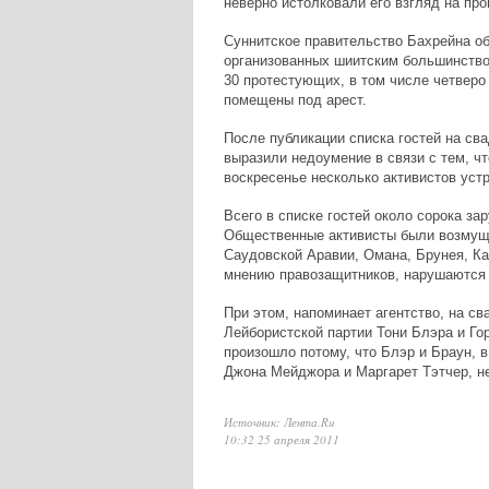
неверно истолковали его взгляд на пр
Суннитское правительство Бахрейна о
организованных шиитским большинство
30 протестующих, в том числе четверо
помещены под арест.
После публикации списка гостей на св
выразили недоумение в связи с тем, ч
воскресенье несколько активистов уст
Всего в списке гостей около сорока з
Общественные активисты были возмуще
Саудовской Аравии, Омана, Брунея, Кат
мнению правозащитников, нарушаются
При этом, напоминает агентство, на с
Лейбористской партии
Тони Блэра
и
Го
произошло потому, что Блэр и Браун, 
Джона Мейджора и Маргарет Тэтчер, не
Источник: Лента.Ru
10:32 25 апреля 2011