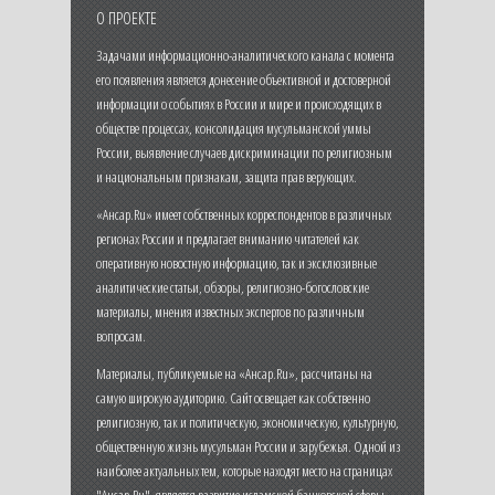
О ПРОЕКТЕ
Задачами информационно-аналитического канала с момента
его появления является донесение объективной и достоверной
информации о событиях в России и мире и происходящих в
обществе процессах, консолидация мусульманской уммы
России, выявление случаев дискриминации по религиозным
и национальным признакам, защита прав верующих.
«Ансар.Ru» имеет собственных корреспондентов в различных
регионах России и предлагает вниманию читателей как
оперативную новостную информацию, так и эксклюзивные
аналитические статьи, обзоры, религиозно-богословские
материалы, мнения известных экспертов по различным
вопросам.
Материалы, публикуемые на «Ансар.Ru», рассчитаны на
самую широкую аудиторию. Сайт освещает как собственно
религиозную, так и политическую, экономическую, культурную,
общественную жизнь мусульман России и зарубежья. Одной из
наиболее актуальных тем, которые находят место на страницах
"Ансар.Ru", является развитие исламской банковской сферы,