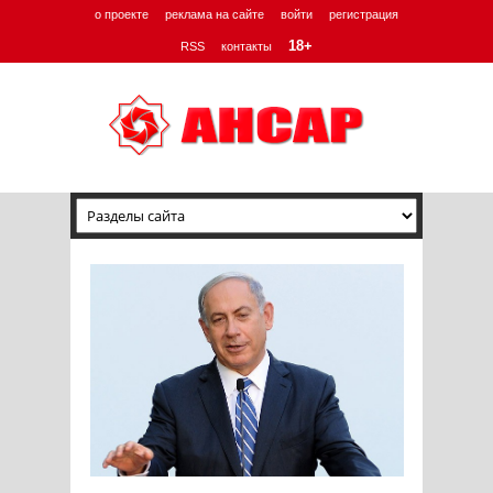
о проекте
реклама на сайте
войти
регистрация
18+
RSS
контакты