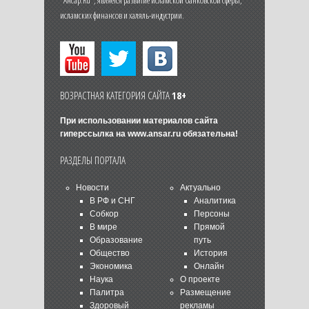
исламских финансов и халяль-индустрии.
ВОЗРАСТНАЯ КАТЕГОРИЯ САЙТА
18+
При использовании материалов сайта
гиперссылка на
www.ansar.ru
обязательна!
РАЗДЕЛЫ ПОРТАЛА
Новости
Актуально
В РФ и СНГ
Аналитика
Собкор
Персоны
В мире
Прямой
Образование
путь
Общество
История
Экономика
Онлайн
Наука
О проекте
Палитра
Размещение
Здоровый
рекламы