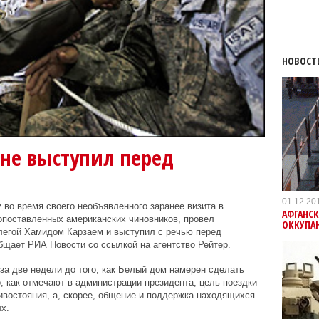
НОВОСТ
не выступил перед
01.12.20
во время своего необъявленного заранее визита в
АФГАНСК
опоставленных американских чиновников, провел
ОККУПА
легой Хамидом Карзаем и выступил с речью перед
щает РИА Новости со ссылкой на агентство Рейтер.
а две недели до того, как Белый дом намерен сделать
, как отмечают в администрации президента, цель поездки
ивостояния, а, скорее, общение и поддержка находящихся
х.