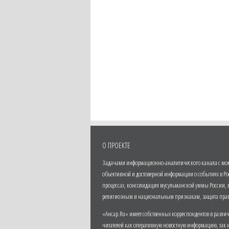
О ПРОЕКТЕ
Задачами информационно-аналитического канала с моме
объективной и достоверной информации о событиях в Ро
процессах, консолидация мусульманской уммы России,
религиозным и национальным признакам, защита прав
«Ансар.Ru» имеет собственных корреспондентов в разли
читателей как оперативную новостную информацию, так 