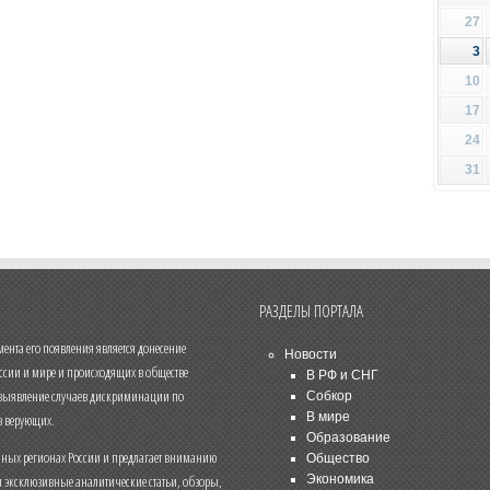
27
3
10
17
24
31
РАЗДЕЛЫ ПОРТАЛА
нта его появления является донесение
Новости
ссии и мире и происходящих в обществе
В РФ и СНГ
 выявление случаев дискриминации по
Собкор
В мире
 верующих.
Образование
чных регионах России и предлагает вниманию
Общество
и эксклюзивные аналитические статьи, обзоры,
Экономика