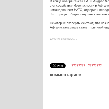
В конце ноября генсек НАТО Андрес Ф
сил содействия безопасности в Афгани
командованием НАТО, одобрили передач
Этот процесс будет запущен в начале 2
Некоторые эксперты считают, что назн
Афганистана лишь станет причиной еще
12:35 05 декабря 2010
????????
????????
комментариев