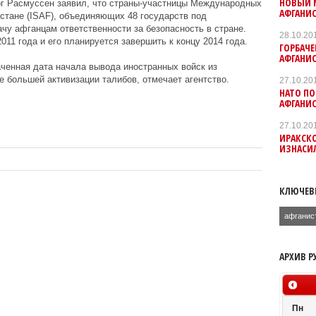
НОВЫЙ 
ог Расмуссен заявил, что страны-участницы Международных
АФГАНИС
стане (ISAF), объединяющих 48 государств под
у афганцам ответственности за безопасность в стране.
28.10.20
011 года и его планируется завершить к концу 2014 года.
ГОРБАЧЕ
АФГАНИС
аченная дата начала вывода иностранных войск из
 большей активизации талибов, отмечает агентство.
27.10.20
НАТО ПО
АФГАНИС
27.10.20
ИРАКСКО
ИЗНАСИ
КЛЮЧЕВ
афганис
АРХИВ Р
Пн