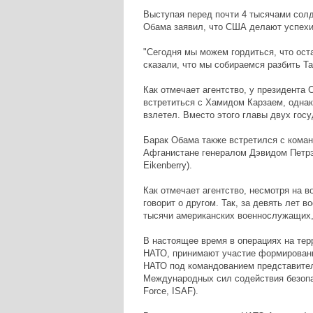
Выступая перед почти 4 тысячами солд
Обама заявил, что США делают успехи 
"Сегодня мы можем гордиться, что ост
сказали, что мы собираемся разбить Тал
Как отмечает агентство, у президента
встретиться с Хамидом Карзаем, однак
взлетел. Вместо этого главы двух гос
Барак Обама также встретился с кома
Афганистане генералом Дэвидом Петрэ
Eikenberry).
Как отмечает агентство, несмотря на 
говорит о другом. Так, за девять лет 
тысячи американских военнослужащих, и
В настоящее время в операциях на те
НАТО, принимают участие формировани
НАТО под командованием представител
Международных сил содействия безопасн
Force, ISAF).