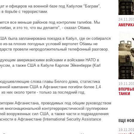
ат и офицеров на военной базе под Кабулом "Баграм",
в борьбе с террористами.
24.11.20
ается все меньше районов под контролем талибов. Мы
АМЕРИК
ибан, и это то, что вы делаете", - сказал Обама.
 США была запланирована поездка в Кабул, где он собирался
о из-за плохих погодных условий вертолет Обамы не
ударств провели непродолжительный телефонный разговор.
ндующим американскими войсками и войсками НАТО в
усом, а также США в Кабуле Карлом Эйкенберри (Karl
воодушевляющие слова главы Белого дома, статистика
19.11.20
военной кампании США в Афганистане погибли более 1,4
ВПЕРВЫЕ
з них около трети - только за последний год.
ТАНКИ
рритории Афганистана, проводимых под общим руководством
я многонациональной контртеррористической группировки
ей вооруженных сил США, а также части и подразделения
ости в Афганистане (International Security Assistance
ЕЩЕ НОВ
19.11.20