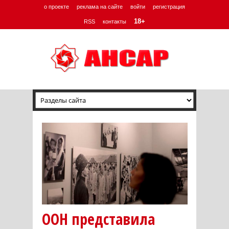
о проекте
реклама на сайте
войти
регистрация
18+
RSS
контакты
ООН представила