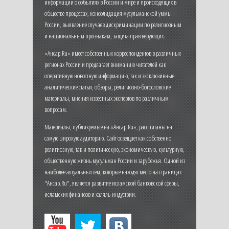
информации о событиях в России и мире и происходящих в
обществе процессах, консолидация мусульманской уммы
России, выявление случаев дискриминации по религиозным
и национальным признакам, защита прав верующих.
«Ансар.Ru» имеет собственных корреспондентов в различных
регионах России и предлагает вниманию читателей как
оперативную новостную информацию, так и эксклюзивные
аналитические статьи, обзоры, религиозно-богословские
материалы, мнения известных экспертов по различным
вопросам.
Материалы, публикуемые на «Ансар.Ru», рассчитаны на
самую широкую аудиторию. Сайт освещает как собственно
религиозную, так и политическую, экономическую, культурную,
общественную жизнь мусульман России и зарубежья. Одной из
наиболее актуальных тем, которые находят место на страницах
"Ансар.Ru", является развитие исламской банковской сферы,
исламских финансов и халяль-индустрии.