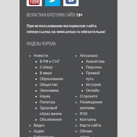
ВОЗРАСТНАЯ КАТЕГОРИЯ САЙТА
18+
При использовании материалов сайта
гиперссылка на
www.ansar.ru
обязательна!
РАЗДЕЛЫ ПОРТАЛА
Новости
Актуально
В РФ и СНГ
Аналитика
Собкор
Персоны
В мире
Прямой
Образование
путь
Общество
История
Экономика
Онлайн
Наука
О проекте
Палитра
Размещение
Здоровый
рекламы
образ жизни
RSS
Объявления
Контакты
Видео
Карта сайта
Аудио
Облако
Библиотека
тегов