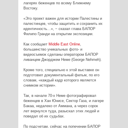
лагерях беженцев по всему Ближнему
Востоку.
«Это проект важен для истории Палестины и
палестинцев, чтобы защитить и сохранить их
идентичность…», − сказал глава БАПОР
Филипо Гранди на открытии экспозиции.
Как сообщает
Middle East Online
,
большинство уникальных фото- и
видеосъемок сделаны оператором БАПОР
ливанцем Джорджем Неме (George Nehmeh).
Кроме того, специально к этой выставке он
подготовил документальный фильм, по его
словам, «каждый кадр которого является
снимком истории».
Так, в начале 70-х Неме фотографировал
беженцев в Хан Юнисе, Сектор Газа, и лагере
Бакаа, недалеко от Аммана, а через сорок
лет вернулся туда, разыскал этих людей и
поведал об их судьбах.
По подсчетам, сейчас на попечении БАПОР