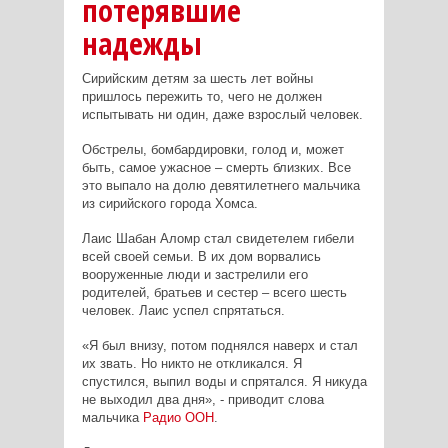
потерявшие
надежды
Сирийским детям за шесть лет войны
пришлось пережить то, чего не должен
испытывать ни один, даже взрослый человек.
Обстрелы, бомбардировки, голод и, может
быть, самое ужасное – смерть близких. Все
это выпало на долю девятилетнего мальчика
из сирийского города Хомса.
Лаис Шабан Аломр стал свидетелем гибели
всей своей семьи. В их дом ворвались
вооруженные люди и застрелили его
родителей, братьев и сестер – всего шесть
человек. Лаис успел спрятаться.
«Я был внизу, потом поднялся наверх и стал
их звать. Но никто не откликался. Я
спустился, выпил воды и спрятался. Я никуда
не выходил два дня», - приводит слова
мальчика
Радио ООН
.