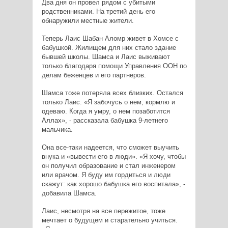
Два дня он провел рядом с убитыми
родственниками. На третий день его
обнаружили местные жители.
Теперь Лаис Шабан Аломр живет в Хомсе с
бабушкой. Жилищем для них стало здание
бывшей школы. Шамса и Лаис выживают
только благодаря помощи Управления ООН по
делам беженцев и его партнеров.
Шамса тоже потеряла всех близких. Остался
только Лаис. «Я забочусь о нем, кормлю и
одеваю. Когда я умру, о нем позаботится
Аллах», - рассказала бабушка 9-летнего
мальчика.
Она все-таки надеется, что сможет выучить
внука и «вывести его в люди». «Я хочу, чтобы
он получил образование и стал инженером
или врачом. Я буду им гордиться и люди
скажут: как хорошо бабушка его воспитала», -
добавила Шамса.
Лаис, несмотря на все пережитое, тоже
мечтает о будущем и старательно учиться.