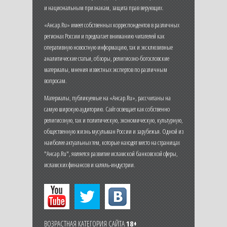
и национальным признакам, защита прав верующих.
«Ансар.Ru» имеет собственных корреспондентов в различных
регионах России и предлагает вниманию читателей как
оперативную новостную информацию, так и эксклюзивные
аналитические статьи, обзоры, религиозно-богословские
материалы, мнения известных экспертов по различным
вопросам.
Материалы, публикуемые на «Ансар.Ru», рассчитаны на
самую широкую аудиторию. Сайт освещает как собственно
религиозную, так и политическую, экономическую, культурную,
общественную жизнь мусульман России и зарубежья. Одной из
наиболее актуальных тем, которые находят место на страницах
"Ансар.Ru", является развитие исламской банковской сферы,
исламских финансов и халяль-индустрии.
ВОЗРАСТНАЯ КАТЕГОРИЯ САЙТА
18+