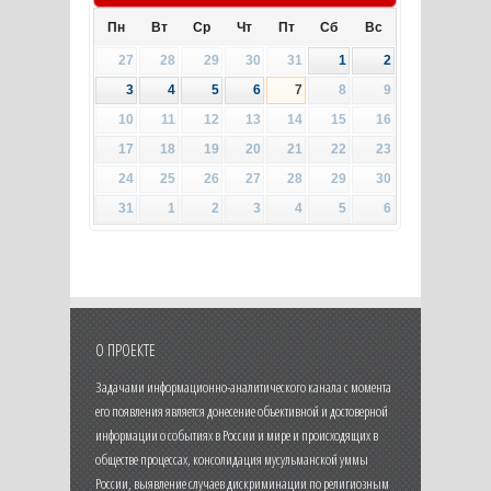
Пн
Вт
Ср
Чт
Пт
Сб
Вс
27
28
29
30
31
1
2
3
4
5
6
7
8
9
10
11
12
13
14
15
16
17
18
19
20
21
22
23
24
25
26
27
28
29
30
31
1
2
3
4
5
6
О ПРОЕКТЕ
Задачами информационно-аналитического канала с момента
его появления является донесение объективной и достоверной
информации о событиях в России и мире и происходящих в
обществе процессах, консолидация мусульманской уммы
России, выявление случаев дискриминации по религиозным