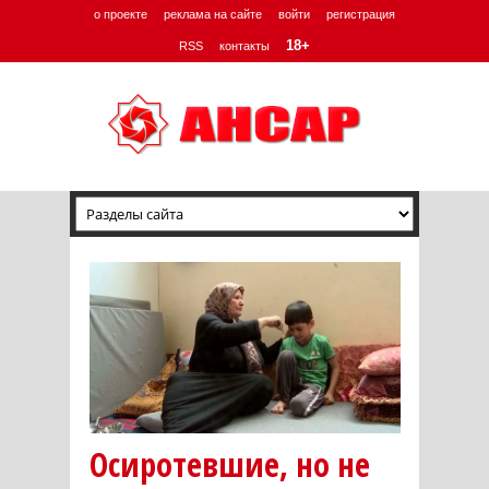
о проекте
реклама на сайте
войти
регистрация
18+
RSS
контакты
Осиротевшие, но не