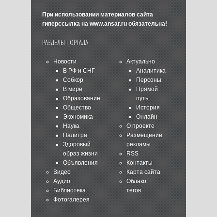
При использовании материалов сайта
гиперссылка на
www.ansar.ru
обязательна!
РАЗДЕЛЫ ПОРТАЛА
Новости
Актуально
В РФ и СНГ
Аналитика
Собкор
Персоны
В мире
Прямой
Образование
путь
Общество
История
Экономика
Онлайн
Наука
О проекте
Палитра
Размещение
Здоровый
рекламы
образ жизни
RSS
Объявления
Контакты
Видео
Карта сайта
Аудио
Облако
Библиотека
тегов
Фотогалерея