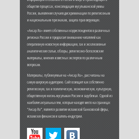
обществе процессах, консолидация мусульманской уммы
России, выявление случаев дискриминации по религиозным
и национальным признакам, защита прав верующих.
«Ансар.Ru» имеет собственных корреспондентов в различных
регионах России и предлагает вниманию читателей как
оперативную новостную информацию, так и эксклюзивные
аналитические статьи, обзоры, религиозно-богословские
материалы, мнения известных экспертов по различным
вопросам.
Материалы, публикуемые на «Ансар.Ru», рассчитаны на
самую широкую аудиторию. Сайт освещает как собственно
религиозную, так и политическую, экономическую, культурную,
общественную жизнь мусульман России и зарубежья. Одной из
наиболее актуальных тем, которые находят место на страницах
"Ансар.Ru", является развитие исламской банковской сферы,
исламских финансов и халяль-индустрии.