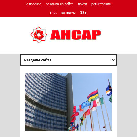
о проекте
реклама на сайте
войти
регистрация
18+
RSS
контакты