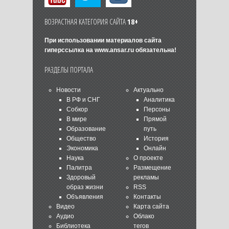
ВОЗРАСТНАЯ КАТЕГОРИЯ САЙТА
18+
При использовании материалов сайта
гиперссылка на
www.ansar.ru
обязательна!
РАЗДЕЛЫ ПОРТАЛА
Новости
Актуально
В РФ и СНГ
Аналитика
Собкор
Персоны
В мире
Прямой
Образование
путь
Общество
История
Экономика
Онлайн
Наука
О проекте
Палитра
Размещение
Здоровый
рекламы
образ жизни
RSS
Объявления
Контакты
Видео
Карта сайта
Аудио
Облако
Библиотека
тегов