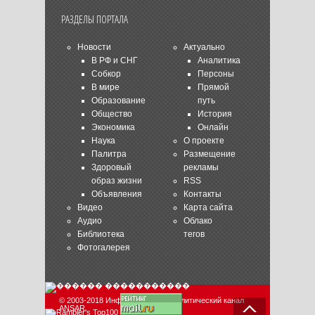
РАЗДЕЛЫ ПОРТАЛА
Новости
Актуально
В РФ и СНГ
Аналитика
Собкор
Персоны
В мире
Прямой
Образование
путь
Общество
История
Экономика
Онлайн
Наука
О проекте
Палитра
Размещение
Здоровый
рекламы
образ жизни
RSS
Объявления
Контакты
Видео
Карта сайта
Аудио
Облако
Библиотека
тегов
Фотогалерея
© 2003-2018 Информационно-аналитический канал
ANSAR