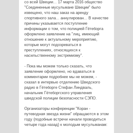
со всей Швеции... 17 марта 2016 общество
"Соединенные мусульмане Швеции" было
извещено, что наш заказ на аренду
спортивного зала... аннулирован... В качестве
причины указывается поступление
информации о том, что полицией Гётеборга
оформлено заявление на "лиц, имеющий
отношение к актуальному мероприятию,
которые могут подозреваться в
преступлениях, относящихся к
насильственному экстремизму".
- Пока мы можем только сказать, что
заявление оформлено, но вдаваться в
комментарии подробнее мы не можем, -
сказал в интервью отделению Шведского
радио в Гётеборге Стефан Линдваль,
начальник Гётеборгского управления
шведской полиции безопасности СЭПО.
Организаторы конференции "Коран -
путеводная звезда жизни" обращаются в этом
году (подобные встречи начали проводиться
четыре года назад) к молодым мусульманам: