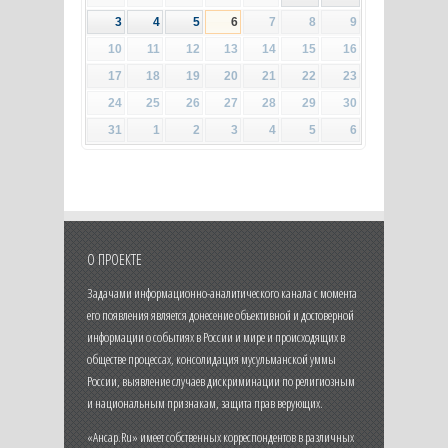
3
4
5
6
7
8
9
10
11
12
13
14
15
16
17
18
19
20
21
22
23
24
25
26
27
28
29
30
31
1
2
3
4
5
6
О ПРОЕКТЕ
Задачами информационно-аналитического канала с момента
его появления является донесение объективной и достоверной
информации о событиях в России и мире и происходящих в
обществе процессах, консолидация мусульманской уммы
России, выявление случаев дискриминации по религиозным
и национальным признакам, защита прав верующих.
«Ансар.Ru» имеет собственных корреспондентов в различных