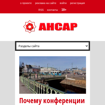
о проекте
реклама на сайте
войти
регистрация
18+
RSS
контакты
Почему конференции