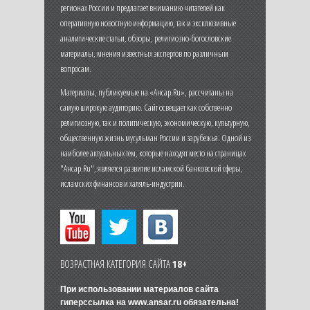
регионах России и предлагает вниманию читателей как
оперативную новостную информацию, так и эксклюзивные
аналитические статьи, обзоры, религиозно-богословские
материалы, мнения известных экспертов по различным
вопросам.
Материалы, публикуемые на «Ансар.Ru», рассчитаны на
самую широкую аудиторию. Сайт освещает как собственно
религиозную, так и политическую, экономическую, культурную,
общественную жизнь мусульман России и зарубежья. Одной из
наиболее актуальных тем, которые находят место на страницах
"Ансар.Ru", является развитие исламской банковской сферы,
исламских финансов и халяль-индустрии.
ВОЗРАСТНАЯ КАТЕГОРИЯ САЙТА
18+
При использовании материалов сайта
гиперссылка на
www.ansar.ru
обязательна!