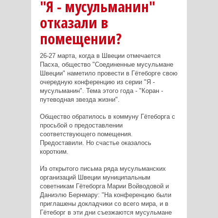
"Я - мусульманин"
отказали в
помещении?
26-27 марта, когда в Швеции отмечается
Пасха, общество "Соединенные мусульмане
Швеции" наметило провести в Гётеборге свою
очередную конференцию из серии "Я -
мусульманин". Тема этого года - "Коран -
путеводная звезда жизни".
Общество обратилось в коммуну Гётеборга с
просьбой о предоставлении
соответствующего помещения.
Предоставили. Но счастье оказалось
коротким.
Из открытого письма ряда мусульманских
организаций Швеции муниципальным
советникам Гётеборга Марии Войводовой и
Даниэлю Бернмару: "На конференцию были
приглашены докладчики со всего мира, и в
Гётеборг в эти дни съезжаются мусульмане