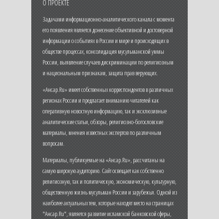
О ПРОЕКТЕ
Задачами информационно-аналитического канала с момента
его появления является донесение объективной и достоверной
информации о событиях в России и мире и происходящих в
обществе процессах, консолидация мусульманской уммы
России, выявление случаев дискриминации по религиозным
и национальным признакам, защита прав верующих.
«Ансар.Ru» имеет собственных корреспондентов в различных
регионах России и предлагает вниманию читателей как
оперативную новостную информацию, так и эксклюзивные
аналитические статьи, обзоры, религиозно-богословские
материалы, мнения известных экспертов по различным
вопросам.
Материалы, публикуемые на «Ансар.Ru», рассчитаны на
самую широкую аудиторию. Сайт освещает как собственно
религиозную, так и политическую, экономическую, культурную,
общественную жизнь мусульман России и зарубежья. Одной из
наиболее актуальных тем, которые находят место на страницах
"Ансар.Ru", является развитие исламской банковской сферы,