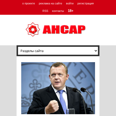
о проекте
реклама на сайте
войти
регистрация
18+
RSS
контакты