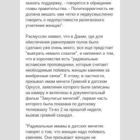
оказать поддержку, - говорится в обращении
главы правительства. - Политкорректность не
должна мешать нам четко и недвусмысленно
говорить о недопустимости религиозного
угнетения женщин".
Расмуссен заявил, что в Дании, где для
обеспечения равноправия полов было
сделано уже очень много, все еще предстоит
"выиграть немало схваток", и напомнил о том,
что в королевстве есть "радикальные
исламские проповедники, которые считают
необходимым побивать женщин камнями за
внебрачные связи". К этому, в частности,
призывал имам мечети Гримхей в датском
Орхусе, заявления которого были записаны
на камеру и включены в документальный
фильм "Закулисье мечетей", первая часть
которого была показана по датскому
телеканалу Тэ-вэ 2 на прошлой неделе,
вызвав громкий скандал.
"Радикальные имамы в датских мечетях
говорят о том, что женщин надо побивать
камнями. Они призывают женщин не