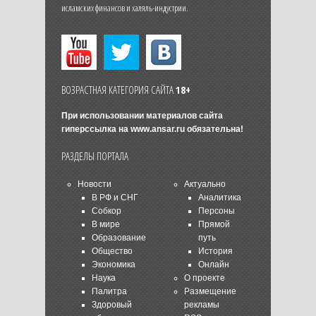
исламских финансов и халяль-индустрии.
ВОЗРАСТНАЯ КАТЕГОРИЯ САЙТА
18+
При использовании материалов сайта
гиперссылка на
www.ansar.ru
обязательна!
РАЗДЕЛЫ ПОРТАЛА
Новости
Актуально
В РФ и СНГ
Аналитика
Собкор
Персоны
В мире
Прямой
Образование
путь
Общество
История
Экономика
Онлайн
Наука
О проекте
Палитра
Размещение
Здоровый
рекламы