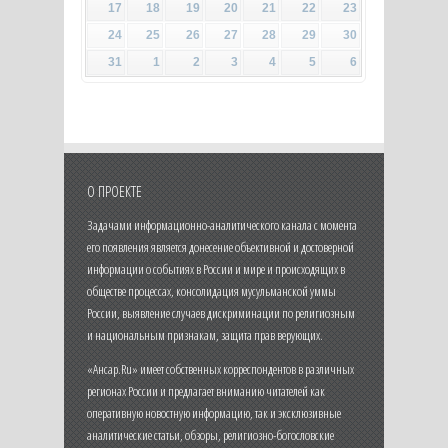
17
18
19
20
21
22
23
24
25
26
27
28
29
30
31
1
2
3
4
5
6
О ПРОЕКТЕ
Задачами информационно-аналитического канала с момента
его появления является донесение объективной и достоверной
информации о событиях в России и мире и происходящих в
обществе процессах, консолидация мусульманской уммы
России, выявление случаев дискриминации по религиозным
и национальным признакам, защита прав верующих.
«Ансар.Ru» имеет собственных корреспондентов в различных
регионах России и предлагает вниманию читателей как
оперативную новостную информацию, так и эксклюзивные
аналитические статьи, обзоры, религиозно-богословские