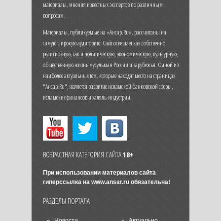
материалы, мнения известных экспертов по различным
вопросам.
Материалы, публикуемые на «Ансар.Ru», рассчитаны на
самую широкую аудиторию. Сайт освещает как собственно
религиозную, так и политическую, экономическую, культурную,
общественную жизнь мусульман России и зарубежья. Одной из
наиболее актуальных тем, которые находят место на страницах
"Ансар.Ru", является развитие исламской банковской сферы,
исламских финансов и халяль-индустрии.
ВОЗРАСТНАЯ КАТЕГОРИЯ САЙТА
18+
При использовании материалов сайта
гиперссылка на
www.ansar.ru
обязательна!
РАЗДЕЛЫ ПОРТАЛА
Новости
Актуально