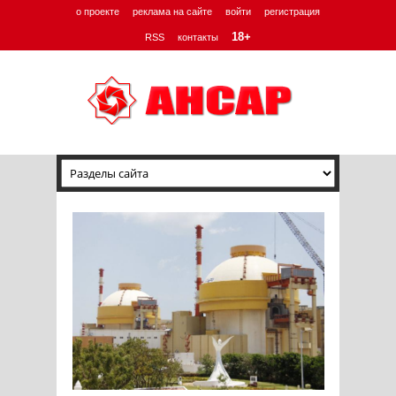
о проекте
реклама на сайте
войти
регистрация
18+
RSS
контакты