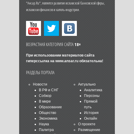
"Ансар.Ru", является развитие исламской банковской сферы,
исламских финансов и халяль-индустрии.
ВОЗРАСТНАЯ КАТЕГОРИЯ САЙТА
18+
При использовании материалов сайта
гиперссылка на
www.ansar.ru
обязательна!
РАЗДЕЛЫ ПОРТАЛА
Новости
Актуально
В РФ и СНГ
Аналитика
Собкор
Персоны
В мире
Прямой
Образование
путь
Общество
История
Экономика
Онлайн
Наука
О проекте
Палитра
Размещение