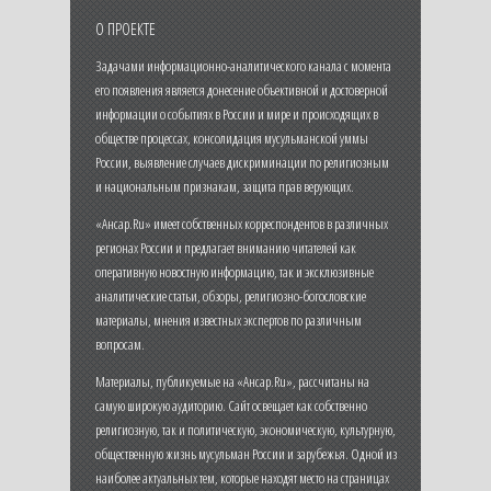
О ПРОЕКТЕ
Задачами информационно-аналитического канала с момента
его появления является донесение объективной и достоверной
информации о событиях в России и мире и происходящих в
обществе процессах, консолидация мусульманской уммы
России, выявление случаев дискриминации по религиозным
и национальным признакам, защита прав верующих.
«Ансар.Ru» имеет собственных корреспондентов в различных
регионах России и предлагает вниманию читателей как
оперативную новостную информацию, так и эксклюзивные
аналитические статьи, обзоры, религиозно-богословские
материалы, мнения известных экспертов по различным
вопросам.
Материалы, публикуемые на «Ансар.Ru», рассчитаны на
самую широкую аудиторию. Сайт освещает как собственно
религиозную, так и политическую, экономическую, культурную,
общественную жизнь мусульман России и зарубежья. Одной из
наиболее актуальных тем, которые находят место на страницах