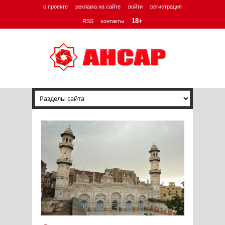
о проекте
реклама на сайте
войти
регистрация
18+
RSS
контакты