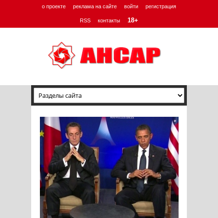
о проекте
реклама на сайте
войти
регистрация
18+
RSS
контакты