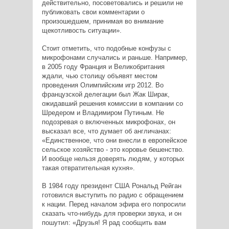
действительно, посоветовались и решили не
публиковать свои комментарии о
произошедшем, принимая во внимание
щекотливость ситуации».
Стоит отметить, что подобные конфузы с
микрофонами случались и раньше. Например,
в 2005 году Франция и Великобритания
ждали, чью столицу объявят местом
проведения Олимпийским игр 2012. Во
французской делегации был Жак Ширак,
ожидавший решения комиссии в компании со
Шредером и Владимиром Путиным. Не
подозревая о включенных микрофонах, он
высказал все, что думает об англичанах:
«Единственное, что они внесли в европейское
сельское хозяйство - это коровье бешенство.
И вообще нельзя доверять людям, у которых
такая отвратительная кухня».
В 1984 году президент США Рональд Рейган
готовился выступить по радио с обращением
к нации. Перед началом эфира его попросили
сказать что-нибудь для проверки звука, и он
пошутил: «Друзья! Я рад сообщить вам