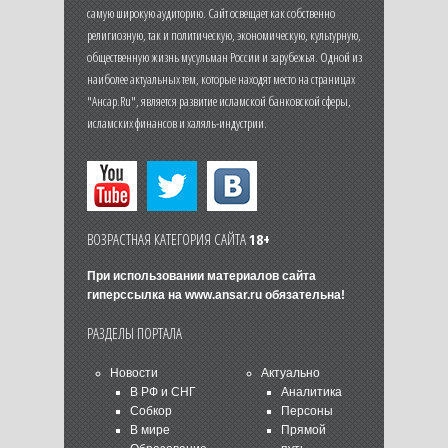
самую широкую аудиторию. Сайт освещает как собственно
религиозную, так и политическую, экономическую, культурную,
общественную жизнь мусульман России и зарубежья. Одной из
наиболее актуальных тем, которые находят место на страницах
"Ансар.Ru", является развитие исламской банковской сферы,
исламских финансов и халяль-индустрии.
ВОЗРАСТНАЯ КАТЕГОРИЯ САЙТА
18+
При использовании материалов сайта
гиперссылка на
www.ansar.ru
обязательна!
РАЗДЕЛЫ ПОРТАЛА
Новости
Актуально
В РФ и СНГ
Аналитика
Собкор
Персоны
В мире
Прямой