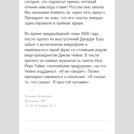
сегодня, что подписал приказ, который
отныне навсегда ставит Россию вне закона.
Мы начинаем бомбить их через пять минут».
Президент не знал, что его «шутку юмора»
транслировали в прямом эфире.
Во время предвыборной гонки 2000 года
после одного из выступлений Джордж Буш
забыл о включенном микрофоне и
перекинулся парой фраз со стоявшим рядом
вице-президентом Диком Чейни. В числе
прочего он назвал журналиста газеты Нью
Йорк Таймс «полнейшим придурком», на что
Чейни поддакнул: «И не говори!». Позже
президент извинился и объяснил: «Я сказал
то, что сказал. Я простой человек».
Татьяна Безрукова
Источник: КП
10:26 09 ноября 2011