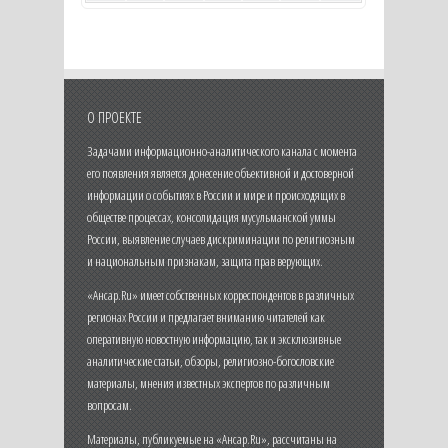
О ПРОЕКТЕ
Задачами информационно-аналитического канала с момента
его появления является донесение объективной и достоверной
информации о событиях в России и мире и происходящих в
обществе процессах, консолидация мусульманской уммы
России, выявление случаев дискриминации по религиозным
и национальным признакам, защита прав верующих.
«Ансар.Ru» имеет собственных корреспондентов в различных
регионах России и предлагает вниманию читателей как
оперативную новостную информацию, так и эксклюзивные
аналитические статьи, обзоры, религиозно-богословские
материалы, мнения известных экспертов по различным
вопросам.
Материалы, публикуемые на «Ансар.Ru», рассчитаны на