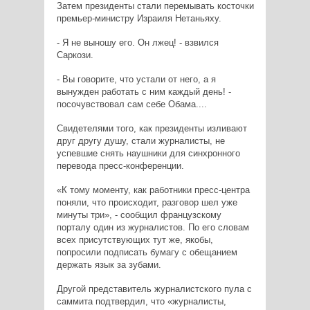
Затем президенты стали перемывать косточки
премьер-министру Израиля Нетаньяху.
- Я не выношу его. Он лжец! - взвился
Саркози.
- Вы говорите, что устали от него, а я
вынужден работать с ним каждый день! -
посочувствовал сам себе Обама....
Свидетелями того, как президенты изливают
друг другу душу, стали журналисты, не
успевшие снять наушники для синхронного
перевода пресс-конференции.
«К тому моменту, как работники пресс-центра
поняли, что происходит, разговор шел уже
минуты три», - сообщил французскому
порталу один из журналистов. По его словам
всех присутствующих тут же, якобы,
попросили подписать бумагу с обещанием
держать язык за зубами.
Другой представитель журналистского пула с
саммита подтвердил, что «журналисты,