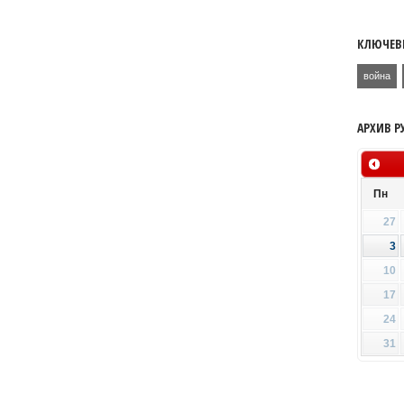
КЛЮЧЕВ
война
АРХИВ Р
Пн
27
3
10
17
24
31