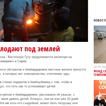
НОВОСТ
олодают под землей
ска - Восточную Гуту продолжаются несмотря на
ремирию» в Сирии.
02.03.20
хся обстрелов и бомбардировок местные жители прячутся
ФОНД С
 в которых нет электричества, отопления, еды.
ГУМПОМ
 стенах подвалов и бомбоубежищ с тем, чтобы в
х, что хоть как то успокаивает детей.
стрелов и бомбардировок, рассказали об ужасах, с
 меня девять детей. Клянусь, они не ели уже 10 дней.
йти им хоть-что съедобное, может быть петрушку или