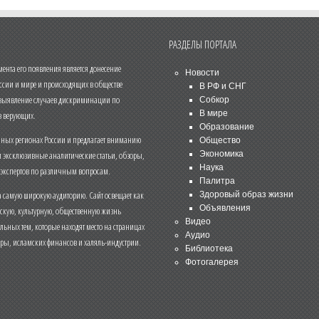
РАЗДЕЛЫ ПОРТАЛА
нта его появления является донесение
Новости
ссии и мире и происходящих в обществе
В РФ и СНГ
 выявление случаев дискриминации по
Собкор
В мире
 верующих.
Образование
чных регионах России и предлагает вниманию
Общество
и эксклюзивные аналитические статьи, обзоры,
Экономика
Наука
 экспертов по различным вопросам.
Палитра
 самую широкую аудиторию. Сайт освещает как
Здоровый образ жизни
Объявления
ескую, культурную, общественную жизнь
Видео
льных тем, которые находят место на страницах
Аудио
еры, исламских финансов и халяль-индустрии.
Библиотека
Фотогалерея