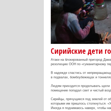
Сирийские дети г
Атаки на блокированный пригород Дама
резолюцию ООН по «гуманитарному пе
В надежде спастись от непрекращающи
в подвалах, бомбоубежищах и тоннелях,
Людям приходится проделывать щели в
помещение попадал свет и чистый возду
Сирийцы, прячущиеся под землей от об
которыми им пришлось столкнуться.
«У
Иногда я поднимаюсь наверх, чтобы на