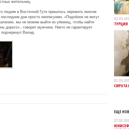
естных жительниц.
то людям в Восточной Гуте пришлось пережить многие
в последние дни просто неописуемо. «Подобное не могут
02.03.20
жалению, мы не можем выйти из убежищ, чтобы найти
ТУРЦИЯ
ень дорого»,- говорит мужчина. Никто не гарантирует
, подчеркнул Валид.
01.03.20
СИРОТА 
ЕЩЕ НОВ
27.02.20
ЮНИСЕФ: