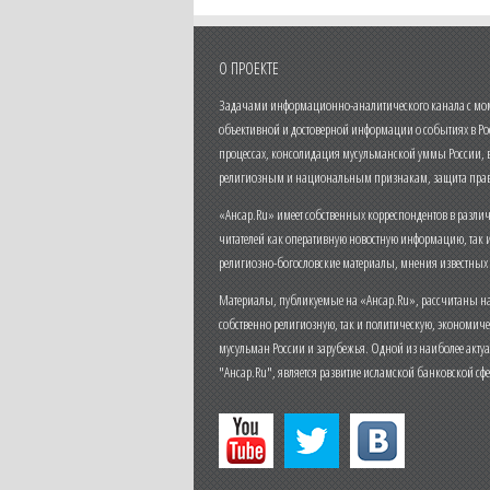
О ПРОЕКТЕ
Задачами информационно-аналитического канала с моме
объективной и достоверной информации о событиях в Ро
процессах, консолидация мусульманской уммы России,
религиозным и национальным признакам, защита прав
«Ансар.Ru» имеет собственных корреспондентов в разли
читателей как оперативную новостную информацию, так 
религиозно-богословские материалы, мнения известных
Материалы, публикуемые на «Ансар.Ru», рассчитаны на
собственно религиозную, так и политическую, экономич
мусульман России и зарубежья. Одной из наиболее актуа
"Ансар.Ru", является развитие исламской банковской сф