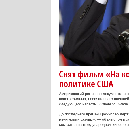
Снят фильм «На ко
политике США
Американский режиссер-документалист 
нового фильма, посвященного внешней
следующего напасть» (Where to Invade
До последнего времени режиссер держа
меня новый фильм», — объявил он в хо
состоится на международном кинофест