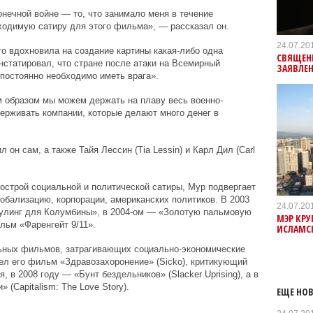
нечной войне — то, что занимало меня в течение
ходимую сатиру для этого фильма», — рассказал он.
24.07.20
го вдохновила на создание картины какая-либо одна
СВЯЩЕН
нстатировал, что стране после атаки на Всемирный
ЗАЯВЛЕН
«постоянно необходимо иметь врага».
м образом мы можем держать на плаву весь военно-
ерживать компании, которые делают много денег в
он сам, а также Тайя Лессин (Tia Lessin) и Карл Дил (Carl
 острой социальной и политической сатиры, Мур подвергает
лобализацию, корпорации, американских политиков. В 2003
24.07.20
улинг для Колумбины», в 2004-ом — «Золотую пальмовую
МЭР КР
льм «Фаренгейт 9/11».
ИСЛАМС
ьных фильмов, затрагивающих социально-экономические
шел его фильм «Здравозахоронение» (Sicko), критикующий
 в 2008 году — «Бунт бездельников» (Slacker Uprising), а в
(Capitalism: The Love Story).
ЕЩЕ НОВ