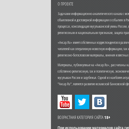
О ПРОЕКТЕ
Задачами информационно-аналитического канала с моме
объективной и достоверной информации о событиях в Ро
процессах, консолидация мусульманской уммы России,
религиозным и национальным признакам, защита прав
«Ансар.Ru» имеет собственных корреспондентов в разли
читателей как оперативную новостную информацию, так 
религиозно-богословские материалы, мнения известных
Материалы, публикуемые на «Ансар.Ru», рассчитаны на
собственно религиозную, так и политическую, экономич
мусульман России и зарубежья. Одной из наиболее актуа
"Ансар.Ru", является развитие исламской банковской сф
ВОЗРАСТНАЯ КАТЕГОРИЯ САЙТА
18+
При использовании материалов сайта г