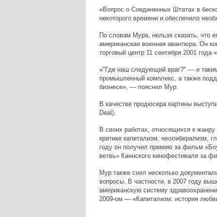
«Вопрос о Соединенных Штатах в беско
некоторого времени и обеспечило необ
По словам Мура, нельзя сказать, что е
американская военная авантюра. Он ко
торговый центр 11 сентября 2001 года 
«"Где наш следующий враг?" — и таки
промышленный комплекс, а также подд
бизнесе», — пояснил Мур.
В качестве продюсера картины выступил 
Deal).
В своих работах, относящихся к жанру
критике капитализм, неолиберализм, г
году он получил премию за фильм «Бо
ветвь» Каннского кинофестиваля за фи
Мур также снял несколько документал
вопросы. В частности, в 2007 году вы
американскую систему здравоохранения,
2009-ом — «Капитализм: история любви» 