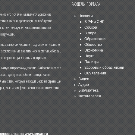
РАЗДЕЛЫ ПОРТАЛА
нта его появления является донесение
Новости
ссии и мире и происходящих в обществе
В РФ и СНГ
 выявление случаев дискриминации по
Собкор
В мире
 верующих.
Образование
чных регионах России и предлагает вниманию
Общество
и эксклюзивные аналитические статьи, обзоры,
Экономика
Наука
 экспертов по различным вопросам.
Палитра
 самую широкую аудиторию. Сайт освещает как
Здоровый образ жизни
Объявления
ескую, культурную, общественную жизнь
Видео
льных тем, которые находят место на страницах
Аудио
еры, исламских финансов и халяль-индустрии.
Библиотека
Фотогалерея
иперссылка на
www.ansar.ru