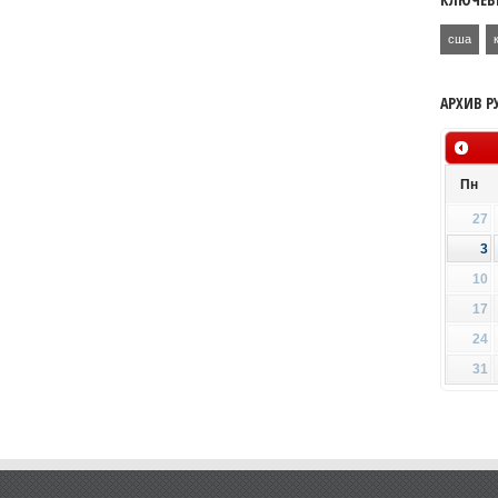
сша
АРХИВ Р
Пн
27
3
10
17
24
31