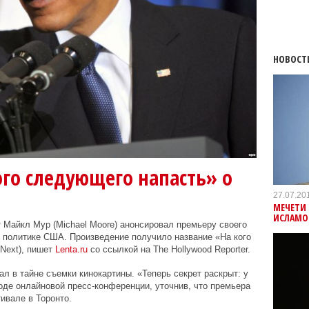
НОВОСТ
го следующего напасть» о
27.07.20
МЕЧЕТИ 
ИСЛАМО
Майкл Мур (Michael Moore) анонсировал премьеру своего
 политике США. Произведение получило название «На кого
 Next), пишет
Lenta.ru
со ссылкой на The Hollywood Reporter.
л в тайне съемки кинокартины. «Теперь секрет раскрыт: у
де онлайновой пресс-конференции, уточнив, что премьера
ивале в Торонто.