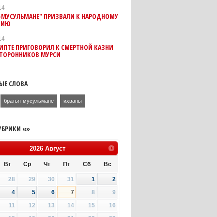
14
-МУСУЛЬМАНЕ" ПРИЗВАЛИ К НАРОДНОМУ
НИЮ
14
ГИПТЕ ПРИГОВОРИЛ К СМЕРТНОЙ КАЗНИ
СТОРОННИКОВ МУРСИ
ЫЕ СЛОВА
братья-мусульмане
ихваны
УБРИКИ «»
2026
Август
Вт
Ср
Чт
Пт
Сб
Вс
28
29
30
31
1
2
4
5
6
7
8
9
11
12
13
14
15
16