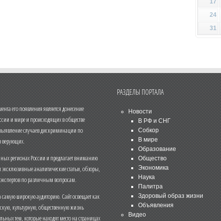
17
24
31
РАЗДЕЛЫ ПОРТАЛА
нта его появления является донесение
Новости
ссии и мире и происходящих в обществе
В РФ и СНГ
 выявление случаев дискриминации по
Собкор
В мире
 верующих.
Образование
чных регионах России и предлагает вниманию
Общество
и эксклюзивные аналитические статьи, обзоры,
Экономика
Наука
 экспертов по различным вопросам.
Палитра
 самую широкую аудиторию. Сайт освещает как
Здоровый образ жизни
Объявления
ескую, культурную, общественную жизнь
Видео
льных тем, которые находят место на страницах