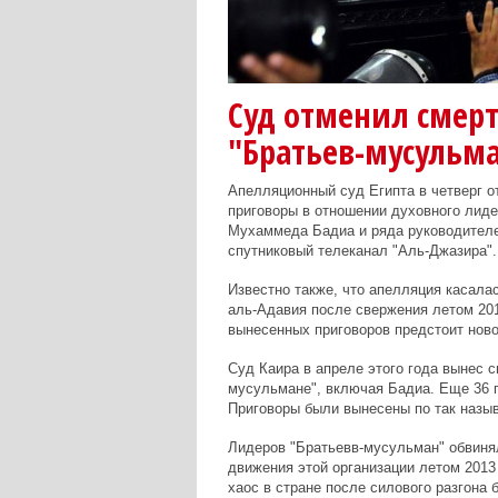
Суд отменил смер
"Братьев-мусульм
Апелляционный суд Египта в четверг 
приговоры в отношении духовного лид
Мухаммеда Бадиа и ряда руководителе
спутниковый телеканал "Аль-Джазира".
Известно также, что апелляция касала
аль-Адавия после свержения летом 20
вынесенных приговоров предстоит ново
Суд Каира в апреле этого года вынес 
мусульмане", включая Бадиа. Еще 36 
Приговоры были вынесены по так назы
Лидеров "Братьевв-мусульман" обвиня
движения этой организации летом 2013
хаос в стране после силового разгона 