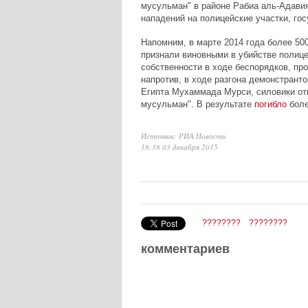
мусульман" в районе Рабиа аль-Адави
нападений на полицейские участки, гос
Напомним, в марте 2014 года более 5
признали виновными в убийстве полице
собственности в ходе беспорядков, про
напротив, в ходе разгона демонстрант
Египта Мухаммада Мурси, силовики от
мусульман". В результате
погибло
боле
Источник: РИА Новости
18:38 03 декабря 2015
????????
????????
комментариев