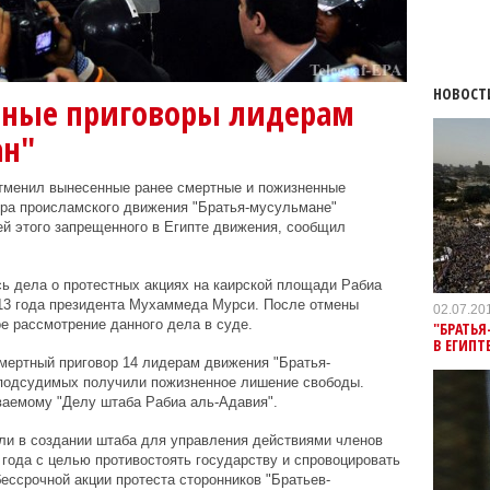
НОВОСТ
тные приговоры лидерам
ан"
отменил вынесенные ранее смертные и пожизненные
ера происламского движения "Братья-мусульмане"
й этого запрещенного в Египте движения, сообщил
сь дела о протестных акциях на каирской площади Рабиа
13 года президента Мухаммеда Мурси. После отмены
02.07.20
е рассмотрение данного дела в суде.
"БРАТЬЯ
В ЕГИПТ
смертный приговор 14 лидерам движения "Братья-
подсудимых получили пожизненное лишение свободы.
ваемому "Делу штаба Рабиа аль-Адавия".
ли в создании штаба для управления действиями членов
 года с целью противостоять государству и спровоцировать
бессрочной акции протеста сторонников "Братьев-