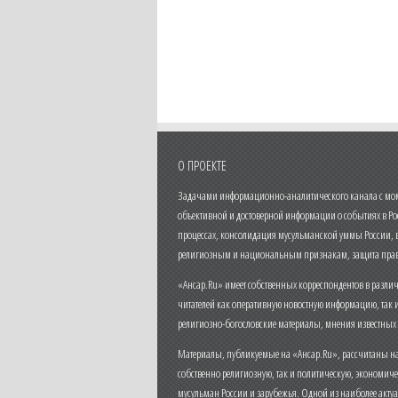
О ПРОЕКТЕ
Задачами информационно-аналитического канала с моме
объективной и достоверной информации о событиях в Ро
процессах, консолидация мусульманской уммы России,
религиозным и национальным признакам, защита прав
«Ансар.Ru» имеет собственных корреспондентов в разли
читателей как оперативную новостную информацию, так 
религиозно-богословские материалы, мнения известных
Материалы, публикуемые на «Ансар.Ru», рассчитаны на
собственно религиозную, так и политическую, экономич
мусульман России и зарубежья. Одной из наиболее актуа