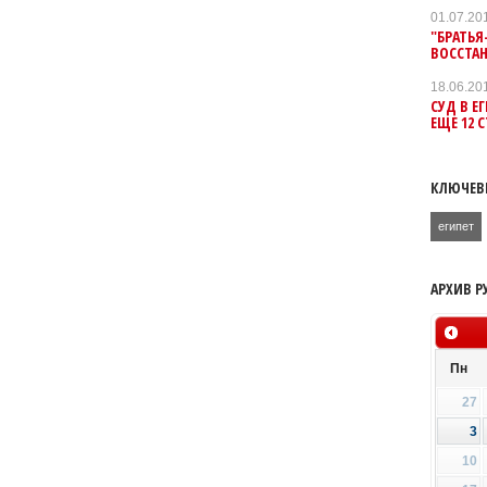
01.07.20
"БРАТЬЯ
ВОССТА
18.06.20
СУД В Е
ЕЩЕ 12 
КЛЮЧЕВ
египет
АРХИВ Р
Пн
27
3
10