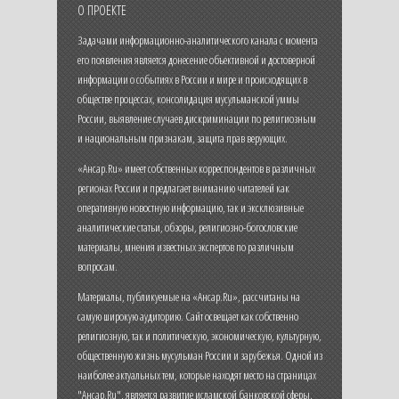
О ПРОЕКТЕ
Задачами информационно-аналитического канала с момента
его появления является донесение объективной и достоверной
информации о событиях в России и мире и происходящих в
обществе процессах, консолидация мусульманской уммы
России, выявление случаев дискриминации по религиозным
и национальным признакам, защита прав верующих.
«Ансар.Ru» имеет собственных корреспондентов в различных
регионах России и предлагает вниманию читателей как
оперативную новостную информацию, так и эксклюзивные
аналитические статьи, обзоры, религиозно-богословские
материалы, мнения известных экспертов по различным
вопросам.
Материалы, публикуемые на «Ансар.Ru», рассчитаны на
самую широкую аудиторию. Сайт освещает как собственно
религиозную, так и политическую, экономическую, культурную,
общественную жизнь мусульман России и зарубежья. Одной из
наиболее актуальных тем, которые находят место на страницах
"Ансар.Ru", является развитие исламской банковской сферы,