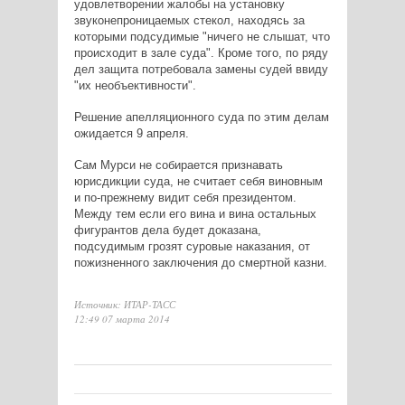
удовлетворении жалобы на установку
звуконепроницаемых стекол, находясь за
которыми подсудимые "ничего не слышат, что
происходит в зале суда". Кроме того, по ряду
дел защита потребовала замены судей ввиду
"их необъективности".
Решение апелляционного суда по этим делам
ожидается 9 апреля.
Сам Мурси не собирается признавать
юрисдикции суда, не считает себя виновным
и по-прежнему видит себя президентом.
Между тем если его вина и вина остальных
фигурантов дела будет доказана,
подсудимым грозят суровые наказания, от
пожизненного заключения до смертной казни.
Источник: ИТАР-ТАСС
12:49 07 марта 2014