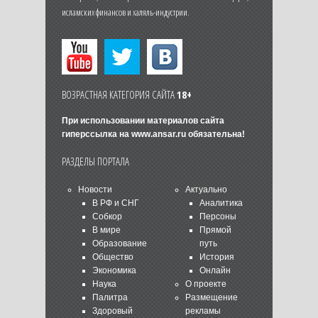
исламских финансов и халяль-индустрии.
ВОЗРАСТНАЯ КАТЕГОРИЯ САЙТА
18+
При использовании материалов сайта
гиперссылка на
www.ansar.ru
обязательна!
РАЗДЕЛЫ ПОРТАЛА
Новости
Актуально
В РФ и СНГ
Аналитика
Собкор
Персоны
В мире
Прямой
Образование
путь
Общество
История
Экономика
Онлайн
Наука
О проекте
Палитра
Размещение
Здоровый
рекламы