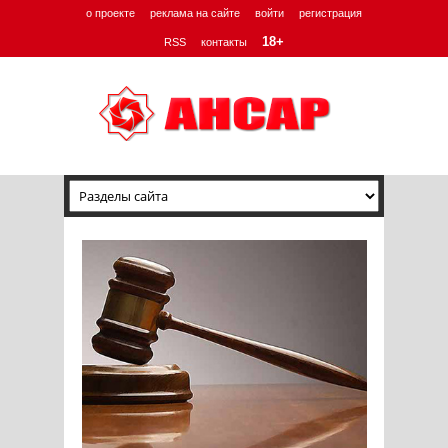
о проекте
реклама на сайте
войти
регистрация
18+
RSS
контакты