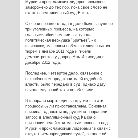
Мурси и происламских лидеров временно
заморожено до тех пор, пока свое слово не
скажет апелляционный суд Египта.
С осени прошлого года в дело было запущено
три уголовных процесса, на которых
главными обвиняемыми выступала
политическая верхушка "братьев", - о
шпионаже, массовом побеге заключенных из
тюрем в январе 2011 года и гибели
демонстрантов у дворца Аль-Иттихадия в
декабре 2012 года.
Последнее, четвертое дело, связанное с
оскорблением представителей судебной
власти, было передано в суд, однако дату
начала слушаний так и не объявили.
В феврале-марте один за другим все эти
процессы были приостановлены. Основная
причина - адвокаты подсудимых направили
запрос в апелляционный суд Каира о
признании недействительным процесса над
Мурси и происламскими лидерами "в связи с
отсутствием юрисдикции суда", а также об