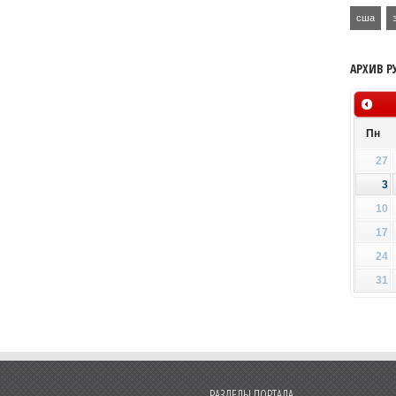
сша
АРХИВ Р
Пн
27
3
10
17
24
31
РАЗДЕЛЫ ПОРТАЛА