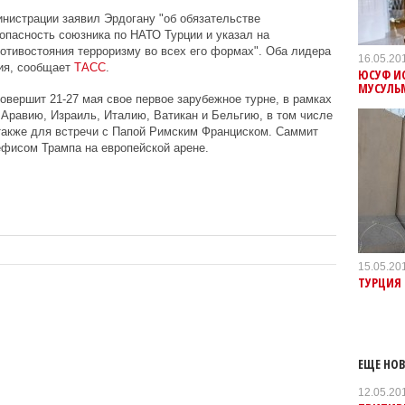
нистрации заявил Эрдогану "об обязательстве
пасность союзника по НАТО Турции и указал на
отивостояния терроризму во всех его формах". Оба лидера
16.05.20
ия, сообщает
ТАСС
.
ЮСУФ И
МУСУЛЬ
овершит 21-27 мая свое первое зарубежное турне, в рамках
 Аравию, Израиль, Италию, Ватикан и Бельгию, в том числе
также для встречи с Папой Римским Франциском. Саммит
ефисом Трампа на европейской арене.
15.05.20
ТУРЦИЯ 
ЕЩЕ НОВ
12.05.20