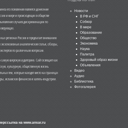
нта его появления является донесение
Новости
ссии и мире и происходящих в обществе
В РФ и СНГ
 выявление случаев дискриминации по
Собкор
В мире
 верующих.
Образование
чных регионах России и предлагает вниманию
Общество
и эксклюзивные аналитические статьи, обзоры,
Экономика
Наука
 экспертов по различным вопросам.
Палитра
 самую широкую аудиторию. Сайт освещает как
Здоровый образ жизни
Объявления
ескую, культурную, общественную жизнь
Видео
льных тем, которые находят место на страницах
Аудио
еры, исламских финансов и халяль-индустрии.
Библиотека
Фотогалерея
иперссылка на
www.ansar.ru