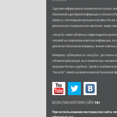
Задачами информационно-аналитического канала с моме
объективной и достоверной информации о событиях в Ро
процессах, консолидация мусульманской уммы России,
религиозным и национальным признакам, защита прав
«Ансар.Ru» имеет собственных корреспондентов в разли
читателей как оперативную новостную информацию, так 
религиозно-богословские материалы, мнения известных
Материалы, публикуемые на «Ансар.Ru», рассчитаны на
собственно религиозную, так и политическую, экономич
мусульман России и зарубежья. Одной из наиболее актуа
"Ансар.Ru", является развитие исламской банковской сф
ВОЗРАСТНАЯ КАТЕГОРИЯ САЙТА
18+
При использовании материалов сайта г
обязательна!