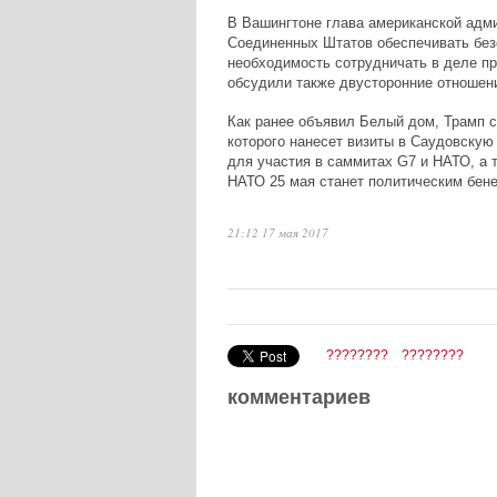
В Вашингтоне глава американской адми
Соединенных Штатов обеспечивать безо
необходимость сотрудничать в деле пр
обсудили также двусторонние отношен
Как ранее объявил Белый дом, Трамп с
которого нанесет визиты в Саудовскую
для участия в саммитах G7 и НАТО, а 
НАТО 25 мая станет политическим бен
21:12 17 мая 2017
????????
????????
комментариев