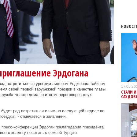
НОВОСТ
 приглашение Эрдогана
ад встретиться с турецким лидером Реджепом Тайипом
17.05.20
мя своей первой зарубежной поездки в качестве главы
СТАЛИ И
служба Белого дома по итогам переговоров двух
САУДОВ
о будет рад встретиться с ним на следующей неделе во
оездки", - отмечается в заявлении.
м пресс-конференции Эрдоган поблагодарил президента
оего коллегу посетить с семьей Турцию.