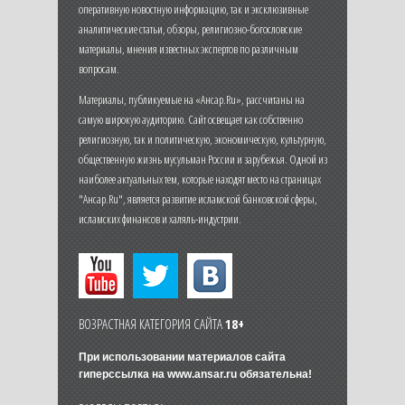
оперативную новостную информацию, так и эксклюзивные
аналитические статьи, обзоры, религиозно-богословские
материалы, мнения известных экспертов по различным
вопросам.
Материалы, публикуемые на «Ансар.Ru», рассчитаны на
самую широкую аудиторию. Сайт освещает как собственно
религиозную, так и политическую, экономическую, культурную,
общественную жизнь мусульман России и зарубежья. Одной из
наиболее актуальных тем, которые находят место на страницах
"Ансар.Ru", является развитие исламской банковской сферы,
исламских финансов и халяль-индустрии.
ВОЗРАСТНАЯ КАТЕГОРИЯ САЙТА
18+
При использовании материалов сайта
гиперссылка на
www.ansar.ru
обязательна!