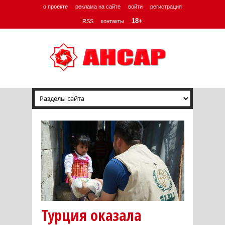
о проекте
реклама на сайте
войти
регистрация
18+
RSS
контакты
Турция оказала