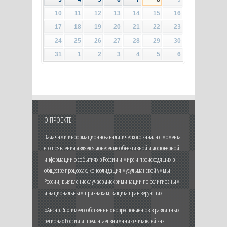
10
11
12
13
14
15
16
17
18
19
20
21
22
23
24
25
26
27
28
29
30
31
1
2
3
4
5
6
О ПРОЕКТЕ
Задачами информационно-аналитического канала с момента
его появления является донесение объективной и достоверной
информации о событиях в России и мире и происходящих в
обществе процессах, консолидация мусульманской уммы
России, выявление случаев дискриминации по религиозным
и национальным признакам, защита прав верующих.
«Ансар.Ru» имеет собственных корреспондентов в различных
регионах России и предлагает вниманию читателей как