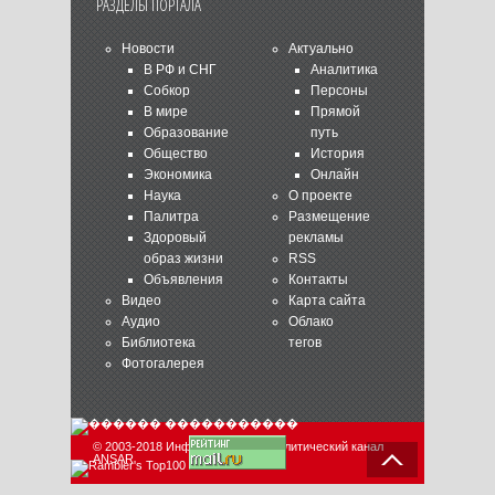
РАЗДЕЛЫ ПОРТАЛА
Новости
Актуально
В РФ и СНГ
Аналитика
Собкор
Персоны
В мире
Прямой
Образование
путь
Общество
История
Экономика
Онлайн
Наука
О проекте
Палитра
Размещение
Здоровый
рекламы
образ жизни
RSS
Объявления
Контакты
Видео
Карта сайта
Аудио
Облако
Библиотека
тегов
Фотогалерея
© 2003-2018 Информационно-аналитический канал
ANSAR