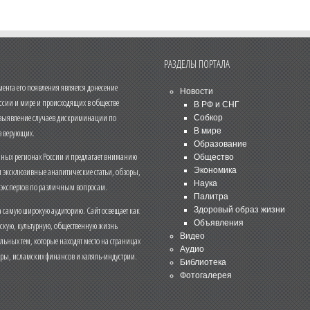
РАЗДЕЛЫ ПОРТАЛА
нта его появления является донесение
Новости
ссии и мире и происходящих в обществе
В РФ и СНГ
 выявление случаев дискриминации по
Собкор
В мире
 верующих.
Образование
чных регионах России и предлагает вниманию
Общество
и эксклюзивные аналитические статьи, обзоры,
Экономика
Наука
 экспертов по различным вопросам.
Палитра
 самую широкую аудиторию. Сайт освещает как
Здоровый образ жизни
Объявления
ескую, культурную, общественную жизнь
Видео
льных тем, которые находят место на страницах
Аудио
еры, исламских финансов и халяль-индустрии.
Библиотека
Фотогалерея