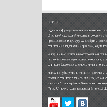
О ПРОЕКТЕ
Задачами информационно-аналитического канала с моме
объективной и достоверной информации о событиях в Ро
процессах, консолидация мусульманской уммы России,
религиозным и национальным признакам, защита прав
«Ансар.Ru» имеет собственных корреспондентов в разли
читателей как оперативную новостную информацию, так 
религиозно-богословские материалы, мнения известных
Материалы, публикуемые на «Ансар.Ru», рассчитаны на
собственно религиозную, так и политическую, экономич
мусульман России и зарубежья. Одной из наиболее актуа
"Ансар.Ru", является развитие исламской банковской сф