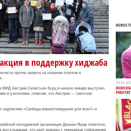
НОВОСТ
 акция в поддержку хиджаба
ротеста против запрета на ношение платков в
х.
19.01.20
НОВООБ
ва МИД Австрии Себастьян Курц в начале января выступил
РАБОТАТ
ми и учителями, отметив, что Австрия — светское
 с надписями «Свобода вероисповедания для всех!» и
стрийской молодежной организации Джанан Яшар отметила,
 к мусульманам, что идет вразрез с принципом соблюдения