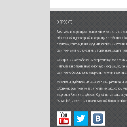
О ПРОЕКТЕ
Задачами информационно-аналитического канала с моме
объективной и достоверной информации о событиях в Ро
процессах, консолидация мусульманской уммы России,
религиозным и национальным признакам, защита прав
«Ансар.Ru» имеет собственных корреспондентов в разли
читателей как оперативную новостную информацию, так 
религиозно-богословские материалы, мнения известных
Материалы, публикуемые на «Ансар.Ru», рассчитаны на
собственно религиозную, так и политическую, экономич
мусульман России и зарубежья. Одной из наиболее актуа
"Ансар.Ru", является развитие исламской банковской сф