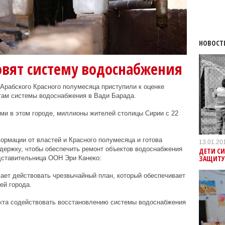
НОВОСТ
овят систему водоснабжения
Арабского Красного полумесяца приступили к оценке
там системы водоснабжения в Вади Барада.
ми в этом городе, миллионы жителей столицы Сирии с 22
рмации от властей и Красного полумесяца и готова
13.01.20
держку, чтобы обеспечить ремонт объектов водоснабжения
ДЕТИ СИ
ЗАЩИТ
едставительница ООН Эри Канеко:
ает действовать чрезвычайный план, который обеспечивает
ей города.
кта содействовать восстановлению системы водоснабжения