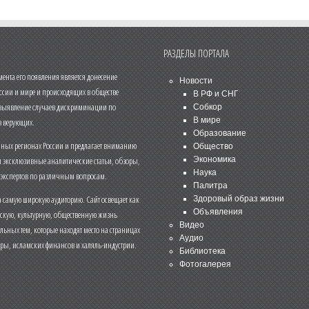
РАЗДЕЛЫ ПОРТАЛА
нта его появления является донесение
Новости
ссии и мире и происходящих в обществе
В РФ и СНГ
 выявление случаев дискриминации по
Собкор
В мире
 верующих.
Образование
чных регионах России и предлагает вниманию
Общество
и эксклюзивные аналитические статьи, обзоры,
Экономика
Наука
 экспертов по различным вопросам.
Палитра
 самую широкую аудиторию. Сайт освещает как
Здоровый образ жизни
Объявления
ескую, культурную, общественную жизнь
Видео
льных тем, которые находят место на страницах
Аудио
еры, исламских финансов и халяль-индустрии.
Библиотека
Фотогалерея