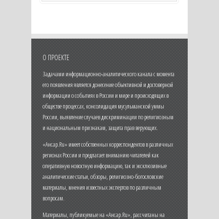
О ПРОЕКТЕ
Задачами информационно-аналитического канала с момента
его появления является донесение объективной и достоверной
информации о событиях в России и мире и происходящих в
обществе процессах, консолидация мусульманской уммы
России, выявление случаев дискриминации по религиозным
и национальным признакам, защита прав верующих.
«Ансар.Ru» имеет собственных корреспондентов в различных
регионах России и предлагает вниманию читателей как
оперативную новостную информацию, так и эксклюзивные
аналитические статьи, обзоры, религиозно-богословские
материалы, мнения известных экспертов по различным
вопросам.
Материалы, публикуемые на «Ансар.Ru», рассчитаны на