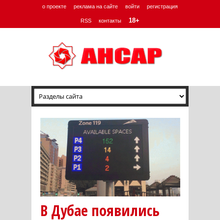
о проекте
реклама на сайте
войти
регистрация
18+
RSS
контакты
В Дубае появились