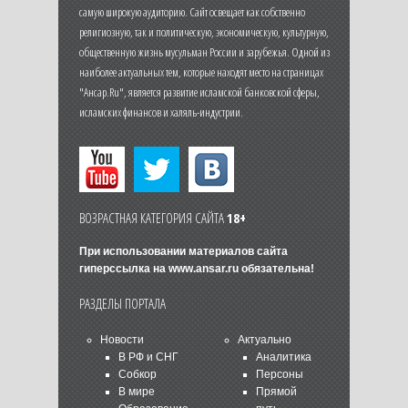
самую широкую аудиторию. Сайт освещает как собственно
религиозную, так и политическую, экономическую, культурную,
общественную жизнь мусульман России и зарубежья. Одной из
наиболее актуальных тем, которые находят место на страницах
"Ансар.Ru", является развитие исламской банковской сферы,
исламских финансов и халяль-индустрии.
ВОЗРАСТНАЯ КАТЕГОРИЯ САЙТА
18+
При использовании материалов сайта
гиперссылка на
www.ansar.ru
обязательна!
РАЗДЕЛЫ ПОРТАЛА
Новости
Актуально
В РФ и СНГ
Аналитика
Собкор
Персоны
В мире
Прямой