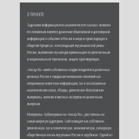
О ПРОЕКТЕ
Задачами информационно-аналитического канала с момента
его появления является донесение объективной и достоверной
информации о событиях в России и мире и происходящих в
обществе процессах, консолидация мусульманской уммы
России, выявление случаев дискриминации по религиозным
и национальным признакам, защита прав верующих.
«Ансар.Ru» имеет собственных корреспондентов в различных
регионах России и предлагает вниманию читателей как
оперативную новостную информацию, так и эксклюзивные
аналитические статьи, обзоры, религиозно-богословские
материалы, мнения известных экспертов по различным
вопросам.
Материалы, публикуемые на «Ансар.Ru», рассчитаны на
самую широкую аудиторию. Сайт освещает как собственно
религиозную, так и политическую, экономическую, культурную,
общественную жизнь мусульман России и зарубежья. Одной из