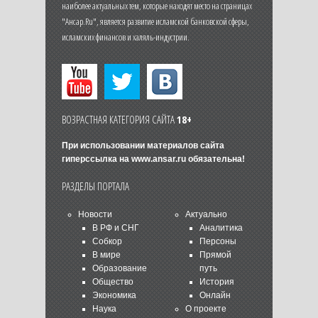
наиболее актуальных тем, которые находят место на страницах
"Ансар.Ru", является развитие исламской банковской сферы,
исламских финансов и халяль-индустрии.
ВОЗРАСТНАЯ КАТЕГОРИЯ САЙТА
18+
При использовании материалов сайта
гиперссылка на
www.ansar.ru
обязательна!
РАЗДЕЛЫ ПОРТАЛА
Новости
Актуально
В РФ и СНГ
Аналитика
Собкор
Персоны
В мире
Прямой
Образование
путь
Общество
История
Экономика
Онлайн
Наука
О проекте