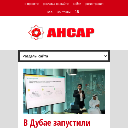
о проекте
реклама на сайте
войти
регистрация
18+
RSS
контакты
В Дубае запустили