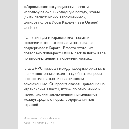
«Израильские оккупационные власти
используют очень холодную погоду, чтобы
убить палестинских заключенных», −
цитирует слова Иссы Караке (Issa Qaraqe)
Qudsnet.
Палестинцам в израильских тюрьмах
отказали в теплых вещах и покрывалах,
подчеркивает Караке. Вместо этого, им
позволено приобрести лишь легкие покрывала
по высоким ценам в тюремных лавках.
Глава PPC призвал международные органы, в
чью компетенцию входят подобные вопросы,
срочно вмешаться и спасти жизни
заключенных. Он просит оказать давление на
израильские власти, чтобы по отношению к
палестинским заключенным применялись
международные нормы содержания под
стражей.
Источник: Ислам для всех!
18:05 13 января 2015