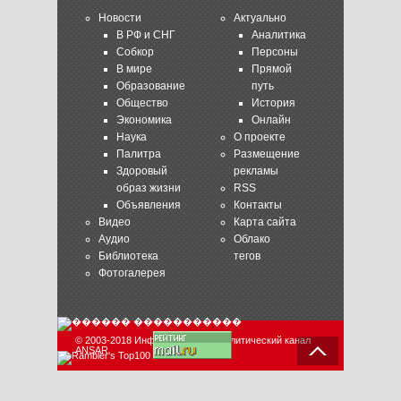
Новости
Актуально
В РФ и СНГ
Аналитика
Собкор
Персоны
В мире
Прямой
Образование
путь
Общество
История
Экономика
Онлайн
Наука
О проекте
Палитра
Размещение
Здоровый
рекламы
образ жизни
RSS
Объявления
Контакты
Видео
Карта сайта
Аудио
Облако
Библиотека
тегов
Фотогалерея
© 2003-2018 Информационно-аналитический канал
ANSAR