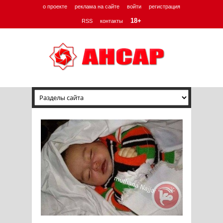
о проекте
реклама на сайте
войти
регистрация
18+
RSS
контакты