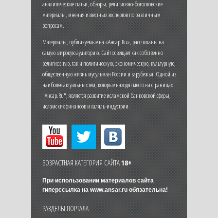
аналитические статьи, обзоры, религиозно-богословские
материалы, мнения известных экспертов по различным
вопросам.
Материалы, публикуемые на «Ансар.Ru», рассчитаны на
самую широкую аудиторию. Сайт освещает как собственно
религиозную, так и политическую, экономическую, культурную,
общественную жизнь мусульман России и зарубежья. Одной из
наиболее актуальных тем, которые находят место на страницах
"Ансар.Ru", является развитие исламской банковской сферы,
исламских финансов и халяль-индустрии.
ВОЗРАСТНАЯ КАТЕГОРИЯ САЙТА
18+
При использовании материалов сайта
гиперссылка на
www.ansar.ru
обязательна!
РАЗДЕЛЫ ПОРТАЛА