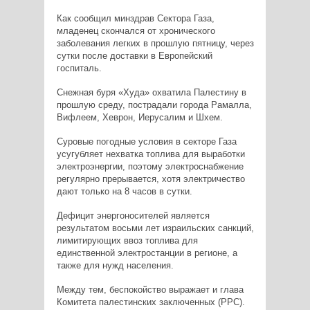
Как сообщил минздрав Сектора Газа,
младенец скончался от хронического
заболевания легких в прошлую пятницу, через
сутки после доставки в Европейский
госпиталь.
Снежная буря «Худа» охватила Палестину в
прошлую среду, пострадали города Рамалла,
Вифлеем, Хеврон, Иерусалим и Шхем.
Суровые погодные условия в секторе Газа
усугубляет нехватка топлива для выработки
электроэнергии, поэтому электроснабжение
регулярно прерывается, хотя электричество
дают только на 8 часов в сутки.
Дефицит энергоносителей является
результатом восьми лет израильских санкций,
лимитирующих ввоз топлива для
единственной электростанции в регионе, а
также для нужд населения.
Между тем, беспокойство выражает и глава
Комитета палестинских заключенных (PPC).