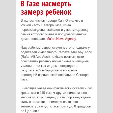
В Газе насмерть
замерз ребенок
В палестинском городе Хан-Юнис, что в
южной части Сектора Газа, из-за
переохлаждения заболел и умер младенец,
семья которого живет в полуразрушенном
доме, сообщает
Ma’an News Agency
.
Над районом свирепствует метель, однако у
родителей 2-месячного Рафаха Али Абу Асси
(Rafah Ali Abu Assi) не было возможности
обеспечить ребенку нормальные жилищные
условия, так как их дом пострадал в
результате бомбардировок во время
последней израильской операции в Секторе
Газа.
5 месяцев назад они фактически остались без
крова, как и 110 тысяч других палестинцев;
многие из этих людей до сих пор вынуждены
жить в палатках, несмотря на то, что
температура опустилась почти до 0 градусов
по Цельсию.