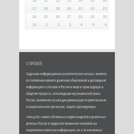
10
11
12
13
14
15
16
17
18
19
20
21
22
23
24
25
26
27
28
29
30
31
1
2
3
4
5
6
О ПРОЕКТЕ
Задачами информационно-аналитического канала с момента
его появления является донесение объективной и достоверной
информации о событиях в России и мире и происходящих в
обществе процессах, консолидация мусульманской уммы
России, выявление случаев дискриминации по религиозным
и национальным признакам, защита прав верующих.
«Ансар.Ru» имеет собственных корреспондентов в различных
регионах России и предлагает вниманию читателей как
оперативную новостную информацию, так и эксклюзивные