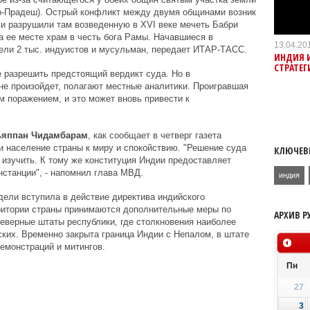
ар-Прадеш). Острый конфликт между двумя общинами возник
ики разрушили там возведенную в ХVI веке мечеть Бабри
 ее месте храм в честь бога Рамы. Начавшиеся в
13.04.20
бели 2 тыс. индуистов и мусульман, передает ИТАР-ТАСС.
ИНДИЯ 
СТРАТЕГ
е разрешить предстоящий вердикт суда. Но в
 не произойдет, полагают местные аналитики. Проигравшая
м поражением, и это может вновь привести к
ьяппан Чидамбарам
, как сообщает в четверг газета
 и население страны к миру и спокойствию. "Решение суда
КЛЮЧЕВ
 изучить. К тому же конституция Индии предоставляет
нстанции", - напомнил глава МВД.
индия
ели вступила в действие директива индийского
рритории страны принимаются дополнительные меры по
АРХИВ Р
северные штаты республики, где столкновения наиболее
ких. Временно закрыта граница Индии с Непалом, в штате
емонстраций и митингов.
Пн
27
3