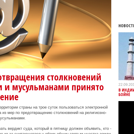
НОВОСТ
отвращения столкновений
 и мусульманами принято
22.09.20
В ИНДИ
шение
БОЙНЕ
ерритории страны на трое суток пользоваться электронной
на из мер по предотвращению столкновений на религиозно-
мусульманами.
ть вердикт суда, который в пятницу должен объявить, кто -
ре из-за считающегося у обеих общин святым участка земли