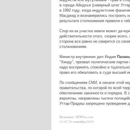
в городе Айодхья (северный штат Утт
в 1992 году, когда индуистские фанат
Масджид и вознамерились построить на
результате столкновения привели к ги
Спор из-за участка земли может де-юр
действительности этого, скорее всего,
сторона все равно не смирится со свои
столкновениям.
Министр внутренних дел Индии
Палан
"Хинду", призвал политические партии
надо воспринять спокойно и тщательно
право его обжаловать в суде высшей и
По сообщениям СМИ, в начале этой нед
правительства, по которой по всей те
обеспечению законности и порядка. В 
вероятны, направлены тысячи полицейс
Уттар-Прадеш запрещено проведение д
Источник: NEWSru.com
11:07 24 сентября 2010