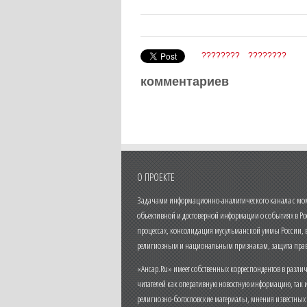
????????
????????
комментариев
О ПРОЕКТЕ
Задачами информационно-аналитического канала с моме
объективной и достоверной информации о событиях в Ро
процессах, консолидация мусульманской уммы России,
религиозным и национальным признакам, защита прав
«Ансар.Ru» имеет собственных корреспондентов в разли
читателей как оперативную новостную информацию, так 
религиозно-богословские материалы, мнения известных