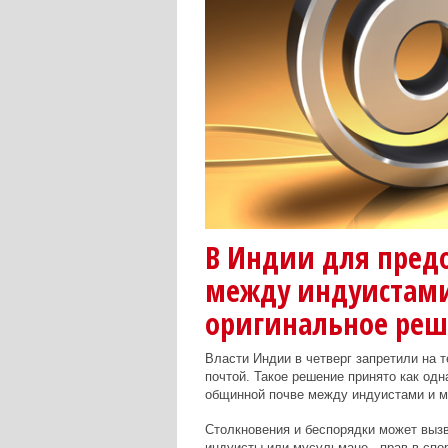
В Индии для пред
между индуистами
оригинальное ре
Власти Индии в четверг запретили на т
почтой. Такое решение принято как од
общинной почве между индуистами и 
Столкновения и беспорядки может вызва
индуисты или мусульмане - прав в спо