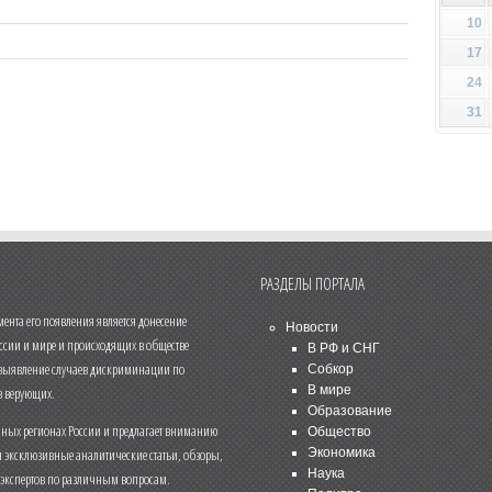
10
17
24
31
РАЗДЕЛЫ ПОРТАЛА
нта его появления является донесение
Новости
ссии и мире и происходящих в обществе
В РФ и СНГ
 выявление случаев дискриминации по
Собкор
В мире
 верующих.
Образование
чных регионах России и предлагает вниманию
Общество
и эксклюзивные аналитические статьи, обзоры,
Экономика
Наука
 экспертов по различным вопросам.