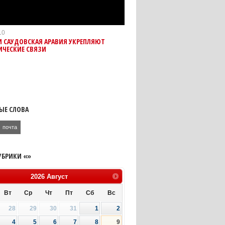
10
И САУДОВСКАЯ АРАВИЯ УКРЕПЛЯЮТ
ИЧЕСКИЕ СВЯЗИ
ЫЕ СЛОВА
почта
УБРИКИ «»
2026
Август
Вт
Ср
Чт
Пт
Сб
Вс
28
29
30
31
1
2
4
5
6
7
8
9