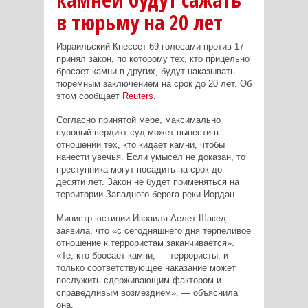
в тюрьму на 20 лет
Израильский Кнессет 69 голосами против 17
принял закон, по которому тех, кто прицельно
бросает камни в других, будут наказывать
тюремным заключением на срок до 20 лет. Об
этом сообщает
Reuters
.
Согласно принятой мере, максимально
суровый вердикт суд может вынести в
отношении тех, кто кидает камни, чтобы
нанести увечья. Если умысел не доказан, то
преступника могут посадить на срок до
десяти лет. Закон не будет применяться на
территории Западного берега реки Иордан.
Министр юстиции Израиля Аелет Шакед
заявила, что «с сегодняшнего дня терпеливое
отношение к террористам заканчивается».
«Те, кто бросает камни, — террористы, и
только соответствующее наказание может
послужить сдерживающим фактором и
справедливым возмездием», — объяснила
она.