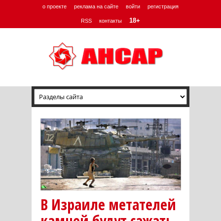
о проекте
реклама на сайте
войти
регистрация
18+
RSS
контакты
В Израиле метателей
камней будут сажать