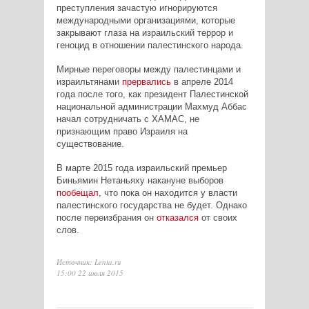
преступления зачастую игнорируются
международными организациями, которые
закрывают глаза на израильский террор и
геноцид в отношении палестинского народа.
Мирные переговоры между палестинцами и
израильтянами
прервались
в апреле 2014
года после того, как президент Палестинской
национальной администрации Махмуд Аббас
начал сотрудничать с ХАМАС, не
признающим право Израиля на
существование.
В марте 2015 года израильский премьер
Биньямин Нетаньяху накануне выборов
пообещал
, что пока он находится у власти
палестинского государства не будет. Однако
после переизбрания он
отказался
от своих
слов.
Источник: Lenta.ru
15:00 22 июля 2015