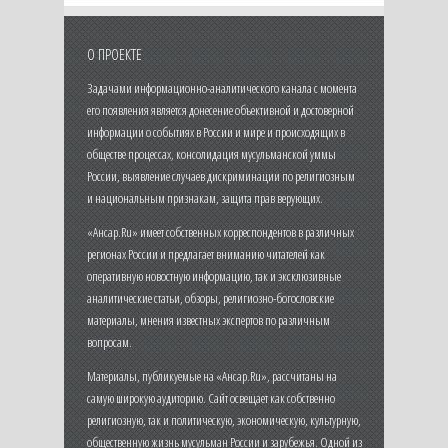
О ПРОЕКТЕ
Задачами информационно-аналитического канала с момента
его появления является донесение объективной и достоверной
информации о событиях в России и мире и происходящих в
обществе процессах, консолидация мусульманской уммы
России, выявление случаев дискриминации по религиозным
и национальным признакам, защита прав верующих.
«Ансар.Ru» имеет собственных корреспондентов в различных
регионах России и предлагает вниманию читателей как
оперативную новостную информацию, так и эксклюзивные
аналитические статьи, обзоры, религиозно-богословские
материалы, мнения известных экспертов по различным
вопросам.
Материалы, публикуемые на «Ансар.Ru», рассчитаны на
самую широкую аудиторию. Сайт освещает как собственно
религиозную, так и политическую, экономическую, культурную,
общественную жизнь мусульман России и зарубежья. Одной из