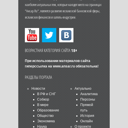
наиболее актуальных тем, которые находят место на страницах
"Ансар.Ru", является развитие исламской банковской сферы,
исламских финансов и халяль-индустрии.
ВОЗРАСТНАЯ КАТЕГОРИЯ САЙТА
18+
При использовании материалов сайта
гиперссылка на
www.ansar.ru
обязательна!
РАЗДЕЛЫ ПОРТАЛА
Новости
Актуально
В РФ и СНГ
Аналитика
Собкор
Персоны
В мире
Прямой
Образование
путь
Общество
История
Экономика
Онлайн
Наука
О проекте