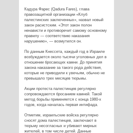
Кадура Фарес (Qadura Fares), глава
правозащитной организации «Клуб
палестинских заключенных», назвал новый
закон расистским. «Этот закон полон
ненависти и противоречит самому основному
правилу — соответствию наказания
нарушению», — возмутился он.
По данным Кнессета, каждый год в Израиле
возбуждается около тысячи уголовных дел в
отношении бросающих камни. До принятия
закона наказание за такого рода действия,
которые не приводили к увечьям, обычно не
превышало трех месяцев тюрьмы.
Акции протеста палестинцев регулярно
сопровождаются бросанием камней. Такой
метод борьбы применяется с конца 1980-х
годов, когда началась первая интифада.
Отметим, израильские войска регулярно
сносят дома палестинцев, заключают в
тюрьму несогласных и убивают мирных
жителей, в том числе детей. Данные