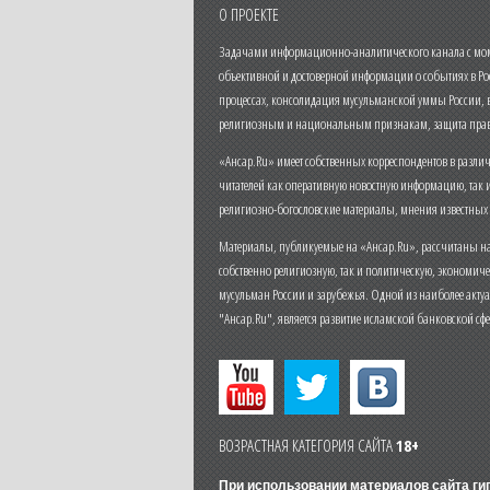
О ПРОЕКТЕ
Задачами информационно-аналитического канала с моме
объективной и достоверной информации о событиях в Ро
процессах, консолидация мусульманской уммы России,
религиозным и национальным признакам, защита прав
«Ансар.Ru» имеет собственных корреспондентов в разли
читателей как оперативную новостную информацию, так 
религиозно-богословские материалы, мнения известных
Материалы, публикуемые на «Ансар.Ru», рассчитаны на
собственно религиозную, так и политическую, экономич
мусульман России и зарубежья. Одной из наиболее актуа
"Ансар.Ru", является развитие исламской банковской сф
ВОЗРАСТНАЯ КАТЕГОРИЯ САЙТА
18+
При использовании материалов сайта г