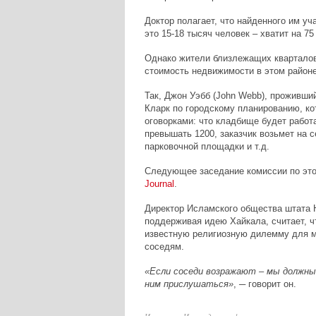
Доктор полагает, что найденного им у
это 15-18 тысяч человек – хватит на 75 
Однако жители близлежащих кварталов 
стоимость недвижимости в этом районе
Так, Джон Уэбб (John Webb), проживши
Кларк по городскому планированию, ко
оговорками: что кладбище будет работ
превышать 1200, заказчик возьмет на с
парковочной площадки и т.д.
Следующее заседание комиссии по это
J
ournal
.
Директор Исламского общества штата Н
поддерживая идею Хайкала, считает, ч
известную религиозную дилемму для м
соседям.
«Если соседи возражают – мы должны 
ним прислушаться»
, ─ говорит он.