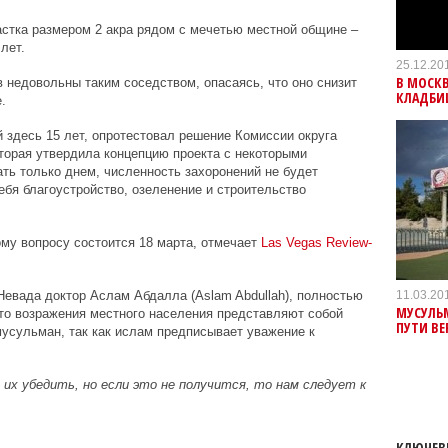
частка размером 2 акра рядом с мечетью местной общине –
лет.
25.12.20
В МОСК
недовольны таким соседством, опасаясь, что оно снизит
КЛАДБИ
.
й здесь 15 лет, опротестовал решение Комиссии округа
торая утвердила концепцию проекта с некоторыми
ать только днем, численность захоронений не будет
ебя благоустройство, озеленение и строительство
му вопросу состоится 18 марта, отмечает
L
as
V
egas
R
eview
-
11.03.20
евада доктор Аслам Абдалла (Aslam Abdullah), полностью
МУСУЛЬМ
то возражения местного населения представляют собой
ПУТИ В
усульман, так как ислам предписывает уважение к
их убедить, но если это не получится, то нам следует к
КЛЮЧЕВ