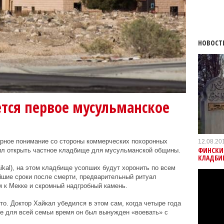
НОВОСТ
оется первое мусульманское
урное понимание со стороны коммерческих похоронных
12.08.20
ФИНСКИ
ил открыть частное кладбище для мусульманской общины.
КЛАДБИ
al), на этом кладбище усопших будут хоронить по всем
йшие сроки после смерти, предварительный ритуал
 к Мекке и скромный надгробный камень.
то. Доктор Хайкал убедился в этом сам, когда четыре года
ое для всей семьи время он был вынужден «воевать» с