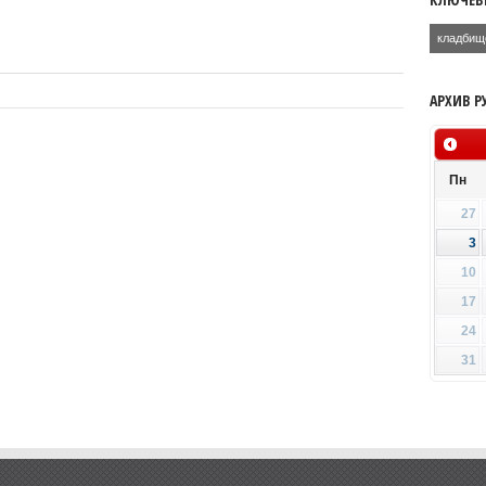
кладбищ
АРХИВ Р
Пн
27
3
10
17
24
31