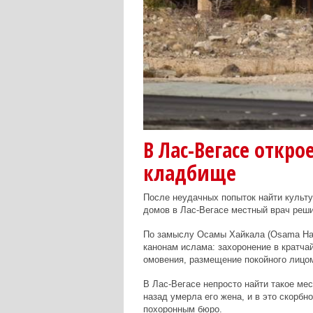
В Лас-Вегасе откр
кладбище
После неудачных попыток найти культ
домов в Лас-Вегасе местный врач реш
По замыслу Осамы Хайкала (Osama Haik
канонам ислама: захоронение в кратча
омовения, размещение покойного лицом
В Лас-Вегасе непросто найти такое мес
назад умерла его жена, и в это скорбн
похоронным бюро.