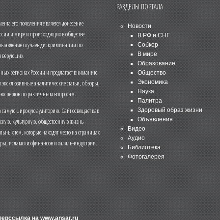
РАЗДЕЛЫ ПОРТАЛА
нта его появления является донесение
Новости
ссии и мире и происходящих в обществе
В РФ и СНГ
 выявление случаев дискриминации по
Собкор
В мире
 верующих.
Образование
чных регионах России и предлагает вниманию
Общество
и эксклюзивные аналитические статьи, обзоры,
Экономика
Наука
 экспертов по различным вопросам.
Палитра
 самую широкую аудиторию. Сайт освещает как
Здоровый образ жизни
Объявления
ескую, культурную, общественную жизнь
Видео
льных тем, которые находят место на страницах
Аудио
еры, исламских финансов и халяль-индустрии.
Библиотека
Фотогалерея
иперссылка на
www.ansar.ru