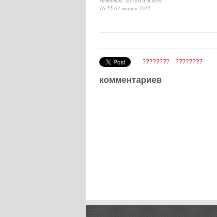
Источник: Ислам для всех!
16:55 03 марта 2015
????????
????????
комментариев