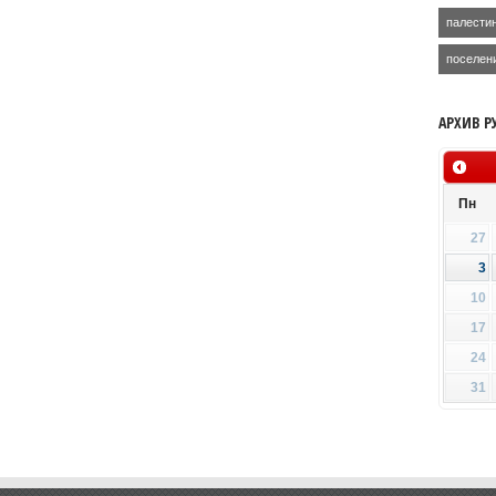
палести
поселен
АРХИВ Р
Пн
27
3
10
17
24
31