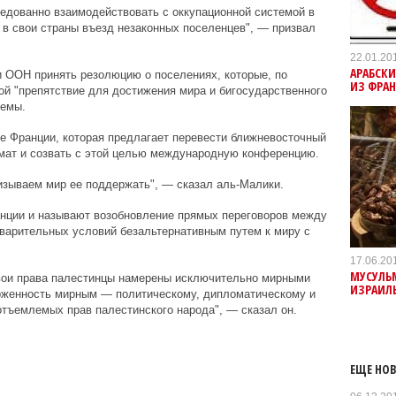
едованно взаимодействовать с оккупационной системой в
ь в свои страны въезд незаконных поселенцев", — призвал
22.01.20
АРАБСК
 ООН принять резолюцию о поселениях, которые, по
ИЗ ФРА
й "препятствие для достижения мира и бигосударственного
лемы.
е Франции, которая предлагает перевести ближневосточный
мат и созвать с этой целью международную конференцию.
изываем мир ее поддержать", — сказал аль-Малики.
нции и называют возобновление прямых переговоров между
варительных условий безальтернативным путем к миру с
17.06.20
МУСУЛЬ
свои права палестинцы намерены исключительно мирными
ИЗРАИЛ
рженность мирным — политическому, дипломатическому и
тъемлемых прав палестинского народа", — сказал он.
ЕЩЕ НОВ