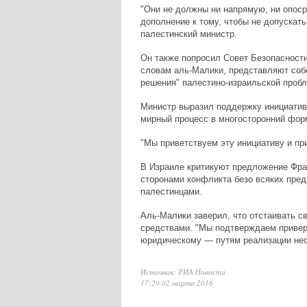
"Они не должны ни напрямую, ни опоср
дополнение к тому, чтобы не допускат
палестинский министр.
Он также попросил Совет Безопасности
словам аль-Малики, представляют собо
решения" палестино-израильской проб
Министр выразил поддержку инициатив
мирный процесс в многосторонний фор
"Мы приветствуем эту инициативу и пр
В Израиле критикуют предложение Фра
сторонами конфликта безо всяких пред
палестинцами.
Аль-Малики заверил, что отстаивать 
средствами. "Мы подтверждаем приве
юридическому — путям реализации нео
Источник: РИА Новости
17:29 02 марта 2016