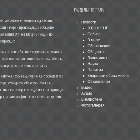
РАЗДЕЛЫ ПОРТАЛА
нта его появления является донесение
Новости
ссии и мире и происходящих в обществе
В РФ и СНГ
 выявление случаев дискриминации по
Собкор
В мире
 верующих.
Образование
чных регионах России и предлагает вниманию
Общество
и эксклюзивные аналитические статьи, обзоры,
Экономика
Наука
 экспертов по различным вопросам.
Палитра
 самую широкую аудиторию. Сайт освещает как
Здоровый образ жизни
Объявления
ескую, культурную, общественную жизнь
Видео
льных тем, которые находят место на страницах
Аудио
еры, исламских финансов и халяль-индустрии.
Библиотека
Фотогалерея