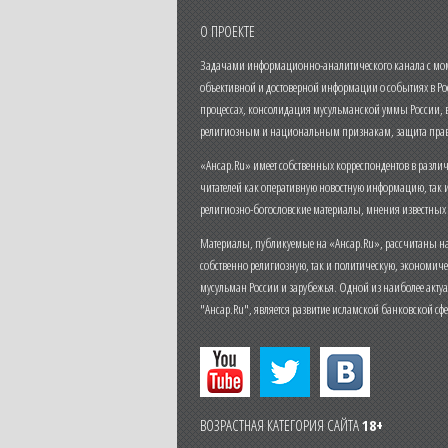
О ПРОЕКТЕ
Задачами информационно-аналитического канала с моме
объективной и достоверной информации о событиях в Ро
процессах, консолидация мусульманской уммы России,
религиозным и национальным признакам, защита прав
«Ансар.Ru» имеет собственных корреспондентов в разли
читателей как оперативную новостную информацию, так 
религиозно-богословские материалы, мнения известных
Материалы, публикуемые на «Ансар.Ru», рассчитаны на
собственно религиозную, так и политическую, экономич
мусульман России и зарубежья. Одной из наиболее актуа
"Ансар.Ru", является развитие исламской банковской сф
ВОЗРАСТНАЯ КАТЕГОРИЯ САЙТА
18+