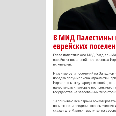
В МИД Палестины 
еврейских поселе
Глава палестинского МИД Рияд аль-Ма
еврейских поселений, построенных Изра
их жителей.
Развитие сети поселений на Западном 
порядка полумиллиона израильтян, пр
Израиля с международным сообществом
палестинцами, которые воспринимают п
государства на завоеванных территори
"Я призываю все страны бойкотировать
возможности введения экономических 
сказал аль-Малики, выступая на сесси