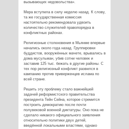
вызывающих недовольства».
Мера вступила в силу неделю назад. К слову,
та же государственная комиссия
настоятельно рекомендовала удвоить
количество служителей правопорядка в
конфликтных районах.
Религиозные столкновения в Мьянме впервые
начались около года назад. Группировки
буддистов, вооружённых мачете, врывались в
дома мусульман, убив сотни человек и
заставив 125 тыс. бежать в другие районы. С
тех пор религиозный конфликт развился в
кампанию против приверженцев ислама по
всей стране.
Решить эту проблему стало важнейшей
задачей реформистского правительства
президента Тейн Сейна, которое стремится
построить демократию после почти
полувековой военной диктатуры. Оно пока не
сделало никакого официального заявления
относительно политики двух детей,
введённой локальными властями, однако