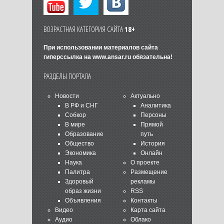
ВОЗРАСТНАЯ КАТЕГОРИЯ САЙТА
18+
При использовании материалов сайта
гиперссылка на
www.ansar.ru
обязательна!
РАЗДЕЛЫ ПОРТАЛА
Новости
Актуально
В РФ и СНГ
Аналитика
Собкор
Персоны
В мире
Прямой
Образование
путь
Общество
История
Экономика
Онлайн
Наука
О проекте
Палитра
Размещение
Здоровый
рекламы
образ жизни
RSS
Объявления
Контакты
Видео
Карта сайта
Аудио
Облако