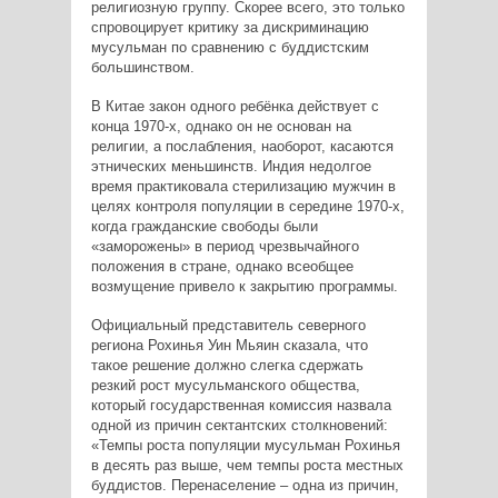
религиозную группу. Скорее всего, это только
спровоцирует критику за дискриминацию
мусульман по сравнению с буддистским
большинством.
В Китае закон одного ребёнка действует с
конца 1970-х, однако он не основан на
религии, а послабления, наоборот, касаются
этнических меньшинств. Индия недолгое
время практиковала стерилизацию мужчин в
целях контроля популяции в середине 1970-х,
когда гражданские свободы были
«заморожены» в период чрезвычайного
положения в стране, однако всеобщее
возмущение привело к закрытию программы.
Официальный представитель северного
региона Рохинья Уин Мьяин сказала, что
такое решение должно слегка сдержать
резкий рост мусульманского общества,
который государственная комиссия назвала
одной из причин сектантских столкновений:
«Темпы роста популяции мусульман Рохинья
в десять раз выше, чем темпы роста местных
буддистов. Перенаселение – одна из причин,