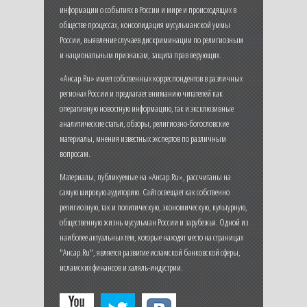
информации о событиях в России и мире и происходящих в
обществе процессах, консолидация мусульманской уммы
России, выявление случаев дискриминации по религиозным
и национальным признакам, защита прав верующих.
«Ансар.Ru» имеет собственных корреспондентов в различных
регионах России и предлагает вниманию читателей как
оперативную новостную информацию, так и эксклюзивные
аналитические статьи, обзоры, религиозно-богословские
материалы, мнения известных экспертов по различным
вопросам.
Материалы, публикуемые на «Ансар.Ru», рассчитаны на
самую широкую аудиторию. Сайт освещает как собственно
религиозную, так и политическую, экономическую, культурную,
общественную жизнь мусульман России и зарубежья. Одной из
наиболее актуальных тем, которые находят место на страницах
"Ансар.Ru", является развитие исламской банковской сферы,
исламских финансов и халяль-индустрии.