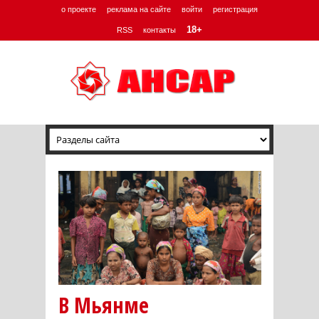
о проекте
реклама на сайте
войти
регистрация
18+
RSS
контакты
В Мьянме