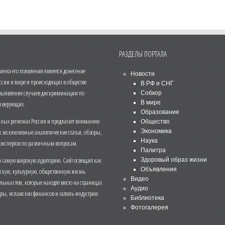
РАЗДЕЛЫ ПОРТАЛА
нта его появления является донесение
Новости
ссии и мире и происходящих в обществе
В РФ и СНГ
 выявление случаев дискриминации по
Собкор
В мире
 верующих.
Образование
чных регионах России и предлагает вниманию
Общество
и эксклюзивные аналитические статьи, обзоры,
Экономика
Наука
 экспертов по различным вопросам.
Палитра
 самую широкую аудиторию. Сайт освещает как
Здоровый образ жизни
Объявления
ескую, культурную, общественную жизнь
Видео
льных тем, которые находят место на страницах
Аудио
еры, исламских финансов и халяль-индустрии.
Библиотека
Фотогалерея