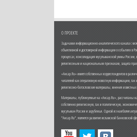
О ПРОЕКТЕ
Задачами информационно-аналитического канала с моме
объективной и достоверной информации о событиях в Ро
процессах, консолидация мусульманской уммы России,
религиозным и национальным признакам, защита прав
«Ансар.Ru» имеет собственных корреспондентов в разли
читателей как оперативную новостную информацию, так 
религиозно-богословские материалы, мнения известных
Материалы, публикуемые на «Ансар.Ru», рассчитаны на
собственно религиозную, так и политическую, экономич
мусульман России и зарубежья. Одной из наиболее актуа
"Ансар.Ru", является развитие исламской банковской сф