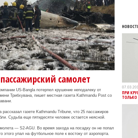
НОВОСТ
 пассажирский самолет
07.03.20
омпании US-Bangla потерпел крушение неподалеку от
ПРИ КРУ
ени Трибхувана, пишет местная газета Kathmandu Post со
ТОЛЬКО
авани.
рассказал газете Kathmandu Tribune, что 25 пассажиров
бли. Судьба еще пятидесяти человек остается неясной.
молета — S2-AGU. Во время захода на посадку он не попал
о этого упал на футбольное поле к востоку от аэропорта.