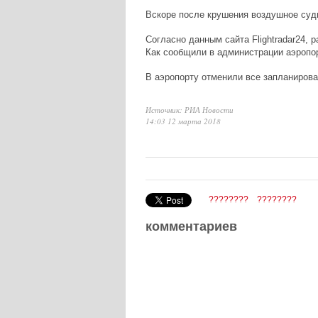
Вскоре после крушения воздушное суд
Согласно данным сайта Flightradar24, 
Как сообщили в администрации аэропорт
В аэропорту отменили все запланирова
Источник: РИА Новости
14:03 12 марта 2018
????????
????????
комментариев