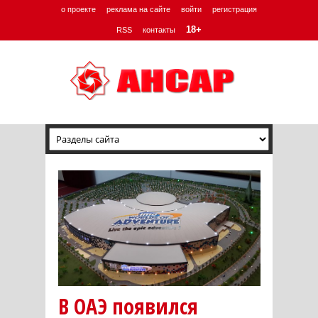
о проекте
реклама на сайте
войти
регистрация
18+
RSS
контакты
В ОАЭ появился