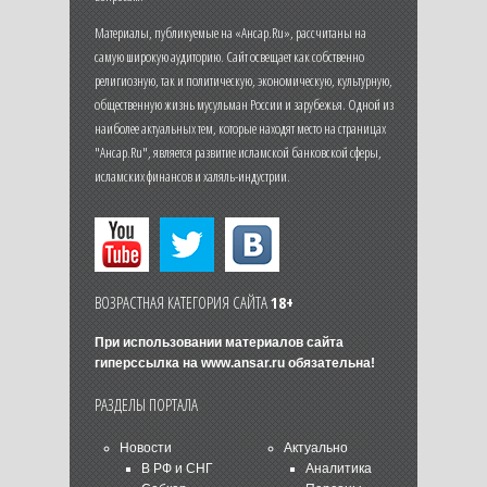
Материалы, публикуемые на «Ансар.Ru», рассчитаны на
самую широкую аудиторию. Сайт освещает как собственно
религиозную, так и политическую, экономическую, культурную,
общественную жизнь мусульман России и зарубежья. Одной из
наиболее актуальных тем, которые находят место на страницах
"Ансар.Ru", является развитие исламской банковской сферы,
исламских финансов и халяль-индустрии.
ВОЗРАСТНАЯ КАТЕГОРИЯ САЙТА
18+
При использовании материалов сайта
гиперссылка на
www.ansar.ru
обязательна!
РАЗДЕЛЫ ПОРТАЛА
Новости
Актуально
В РФ и СНГ
Аналитика