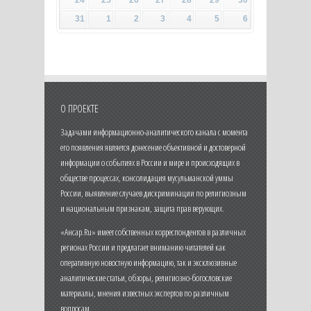
24
25
26
27
28
29
30
31
1
2
3
4
5
6
О ПРОЕКТЕ
Задачами информационно-аналитического канала с момента
его появления является донесение объективной и достоверной
информации о событиях в России и мире и происходящих в
обществе процессах, консолидация мусульманской уммы
России, выявление случаев дискриминации по религиозным
и национальным признакам, защита прав верующих.
«Ансар.Ru» имеет собственных корреспондентов в различных
регионах России и предлагает вниманию читателей как
оперативную новостную информацию, так и эксклюзивные
аналитические статьи, обзоры, религиозно-богословские
материалы, мнения известных экспертов по различным
вопросам.