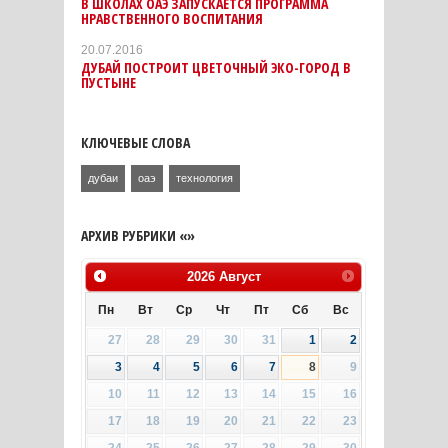
В ШКОЛАХ ОАЭ ЗАПУСКАЕТСЯ ПРОГРАММА
НРАВСТВЕННОГО ВОСПИТАНИЯ
20.07.2016
ДУБАЙ ПОСТРОИТ ЦВЕТОЧНЫЙ ЭКО-ГОРОД В
ПУСТЫНЕ
КЛЮЧЕВЫЕ СЛОВА
дубаи
оаэ
технология
АРХИВ РУБРИКИ «»
2026
Август
Пн
Вт
Ср
Чт
Пт
Сб
Вс
27
28
29
30
31
1
2
3
4
5
6
7
8
9
10
11
12
13
14
15
16
17
18
19
20
21
22
23