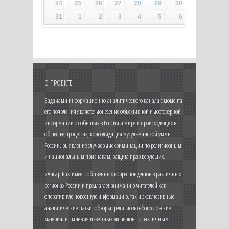
24
25
26
27
28
29
30
31
1
2
3
4
5
6
О ПРОЕКТЕ
Задачами информационно-аналитического канала с момента
его появления является донесение объективной и достоверной
информации о событиях в России и мире и происходящих в
обществе процессах, консолидация мусульманской уммы
России, выявление случаев дискриминации по религиозным
и национальным признакам, защита прав верующих.
«Ансар.Ru» имеет собственных корреспондентов в различных
регионах России и предлагает вниманию читателей как
оперативную новостную информацию, так и эксклюзивные
аналитические статьи, обзоры, религиозно-богословские
материалы, мнения известных экспертов по различным