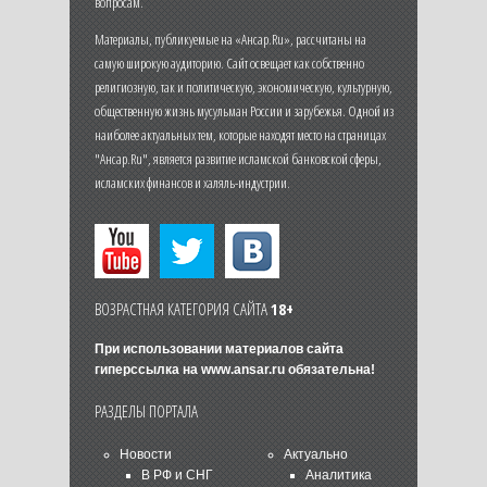
вопросам.
Материалы, публикуемые на «Ансар.Ru», рассчитаны на
самую широкую аудиторию. Сайт освещает как собственно
религиозную, так и политическую, экономическую, культурную,
общественную жизнь мусульман России и зарубежья. Одной из
наиболее актуальных тем, которые находят место на страницах
"Ансар.Ru", является развитие исламской банковской сферы,
исламских финансов и халяль-индустрии.
ВОЗРАСТНАЯ КАТЕГОРИЯ САЙТА
18+
При использовании материалов сайта
гиперссылка на
www.ansar.ru
обязательна!
РАЗДЕЛЫ ПОРТАЛА
Новости
Актуально
В РФ и СНГ
Аналитика