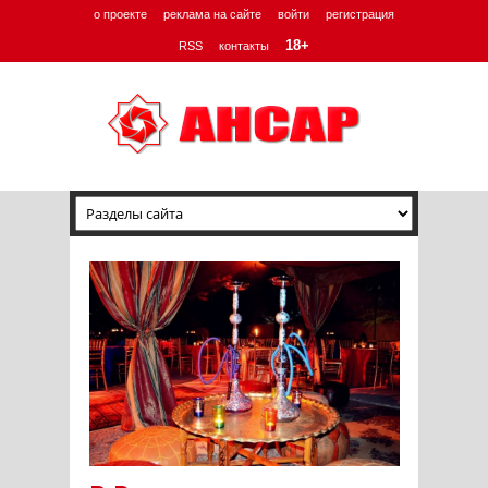
о проекте
реклама на сайте
войти
регистрация
18+
RSS
контакты