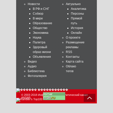
Новости
Актуально
В РФ и СНГ
Аналитика
Собкор
Персоны
В мире
Прямой
Образование
путь
Общество
История
Экономика
Онлайн
Наука
О проекте
Палитра
Размещение
Здоровый
рекламы
образ жизни
RSS
Объявления
Контакты
Видео
Карта сайта
Аудио
Облако
Библиотека
тегов
Фотогалерея
© 2003-2018 Информационно-аналитический канал
ANSAR