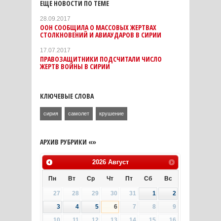
ЕЩЕ НОВОСТИ ПО ТЕМЕ
28.09.2017
ООН СООБЩИЛА О МАССОВЫХ ЖЕРТВАХ
СТОЛКНОВЕНИЙ И АВИАУДАРОВ В СИРИИ
17.07.2017
ПРАВОЗАЩИТНИКИ ПОДСЧИТАЛИ ЧИСЛО
ЖЕРТВ ВОЙНЫ В СИРИИ
КЛЮЧЕВЫЕ СЛОВА
сирия
самолет
крушение
АРХИВ РУБРИКИ «»
2026
Август
Пн
Вт
Ср
Чт
Пт
Сб
Вс
27
28
29
30
31
1
2
3
4
5
6
7
8
9
10
11
12
13
14
15
16