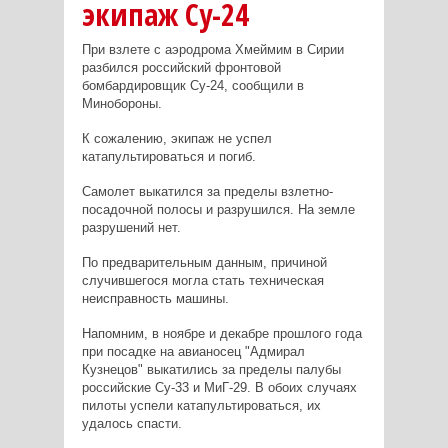
экипаж Су-24
При взлете с аэродрома Хмеймим в Сирии
разбился российский фронтовой
бомбардировщик Су-24, сообщили в
Минобороны.
К сожалению, экипаж не успел
катапультироваться и погиб.
Самолет выкатился за пределы взлетно-
посадочной полосы и разрушился. На земле
разрушений нет.
По предварительным данным, причиной
случившегося могла стать техническая
неисправность машины.
Напомним, в ноябре и декабре прошлого года
при посадке на авианосец "Адмирал
Кузнецов" выкатились за пределы палубы
российские Су-33 и МиГ-29. В обоих случаях
пилоты успели катапультироваться, их
удалось спасти.