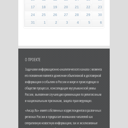
17
18
19
20
21
22
23
24
25
26
27
28
29
30
31
1
2
3
4
5
6
О ПРОЕКТЕ
Задачами информационно-аналитического канала с момента
его появления является донесение объективной и достоверной
информации о событиях в России и мире и происходящих в
обществе процессах, консолидация мусульманской уммы
России, выявление случаев дискриминации по религиозным
и национальным признакам, защита прав верующих.
«Ансар.Ru» имеет собственных корреспондентов в различных
регионах России и предлагает вниманию читателей как
оперативную новостную информацию, так и эксклюзивные