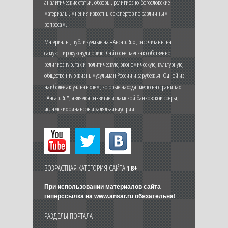
аналитические статьи, обзоры, религиозно-богословские
материалы, мнения известных экспертов по различным
вопросам.
Материалы, публикуемые на «Ансар.Ru», рассчитаны на
самую широкую аудиторию. Сайт освещает как собственно
религиозную, так и политическую, экономическую, культурную,
общественную жизнь мусульман России и зарубежья. Одной из
наиболее актуальных тем, которые находят место на страницах
"Ансар.Ru", является развитие исламской банковской сферы,
исламских финансов и халяль-индустрии.
ВОЗРАСТНАЯ КАТЕГОРИЯ САЙТА
18+
При использовании материалов сайта
гиперссылка на
www.ansar.ru
обязательна!
РАЗДЕЛЫ ПОРТАЛА