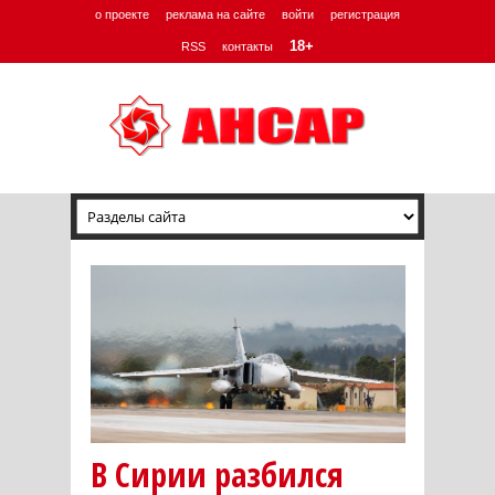
о проекте
реклама на сайте
войти
регистрация
18+
RSS
контакты
В Сирии разбился