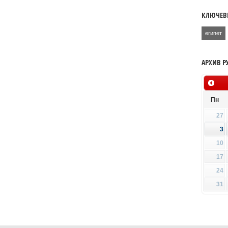
КЛЮЧЕВ
египет
АРХИВ Р
Пн
27
3
10
17
24
31