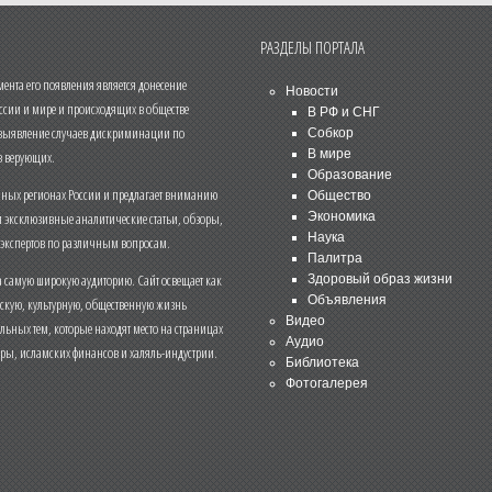
РАЗДЕЛЫ ПОРТАЛА
нта его появления является донесение
Новости
ссии и мире и происходящих в обществе
В РФ и СНГ
 выявление случаев дискриминации по
Собкор
В мире
 верующих.
Образование
чных регионах России и предлагает вниманию
Общество
и эксклюзивные аналитические статьи, обзоры,
Экономика
Наука
 экспертов по различным вопросам.
Палитра
 самую широкую аудиторию. Сайт освещает как
Здоровый образ жизни
Объявления
ескую, культурную, общественную жизнь
Видео
льных тем, которые находят место на страницах
Аудио
еры, исламских финансов и халяль-индустрии.
Библиотека
Фотогалерея