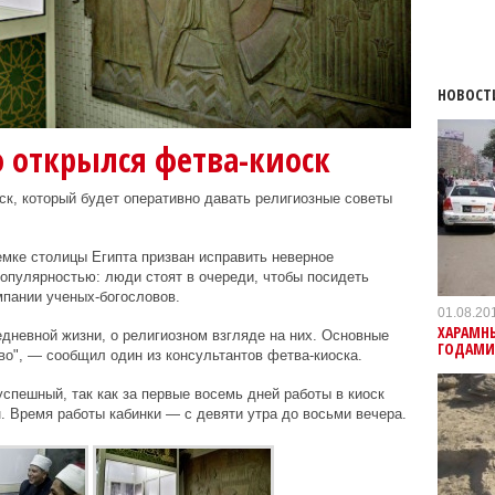
НОВОСТ
 открылся фетва-киоск
ск, который будет оперативно давать религиозные советы
емке столицы Египта призван исправить неверное
опулярностью: люди стоят в очереди, чтобы посидеть
мпании ученых-богословов.
01.08.20
ХАРАМНЫ
дневной жизни, о религиозном взгляде на них. Основные
ГОДАМИ
во", — сообщил один из консультантов фетва-киоска.
спешный, так как за первые восемь дней работы в киоск
 Время работы кабинки — с девяти утра до восьми вечера.