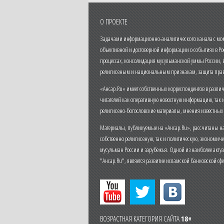
О ПРОЕКТЕ
Задачами информационно-аналитического канала с моме
объективной и достоверной информации о событиях в Ро
процессах, консолидация мусульманской уммы России,
религиозным и национальным признакам, защита прав
«Ансар.Ru» имеет собственных корреспондентов в разли
читателей как оперативную новостную информацию, так 
религиозно-богословские материалы, мнения известных
Материалы, публикуемые на «Ансар.Ru», рассчитаны на
собственно религиозную, так и политическую, экономич
мусульман России и зарубежья. Одной из наиболее актуа
"Ансар.Ru", является развитие исламской банковской сф
ВОЗРАСТНАЯ КАТЕГОРИЯ САЙТА
18+