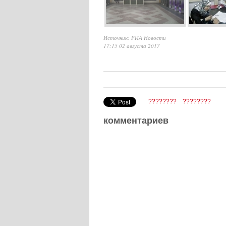
Источник: РИА Новости
17:15 02 августа 2017
????????
????????
комментариев