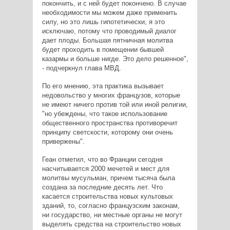
покончить, и с ней будет покончено. В случае
необходимости мы можем даже применить
силу, но это лишь гипотетически, я это
исключаю, потому что проводимый диалог
дает плоды. Большая пятничная молитва
будет проходить в помещении бывшей
казармы и больше нигде. Это дело решенное",
- подчеркнул глава МВД.
По его мнению, эта практика вызывает
недовольство у многих французов, которые
не имеют ничего против той или иной религии,
"но убеждены, что такое использование
общественного пространства противоречит
принципу светскости, которому они очень
привержены".
Геан отметил, что во Франции сегодня
насчитывается 2000 мечетей и мест для
молитвы мусульман, причем тысяча была
создана за последние десять лет. Что
касается строительства новых культовых
зданий, то, согласно французским законам,
ни государство, ни местные органы не могут
выделять средства на строительство новых