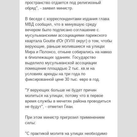
пространство отдается под религиозный
обряд", - заявил министр.
В беседе с корреспондентами издания глава
МВД сообщил, что в минувшую среду
вечером было подписано соглашение с
мусульманскими ассоциациями парижского
квартала Goutte d'Or (XVIII округ) о том, чтобы
верующие, раньше молившиеся на улицах
Мира и Полонсо, отныне собирались на намаз
в близлежащих зданиях. Государство
выделило мусульманской ассоциации
помещение площадью 2 тыс. кв.м на
условиях аренды на три года по
фиксированной цене 30 тыс. евро в год.
"У верующих больше не будет причин
молиться на улицах, потому что в первое
время службы в мечетях района проводиться
не будут", - отметил Геан.
При этом министр пригрозил применением
силы:
"С практикой молитв на улицах необходимо