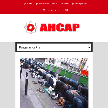
о проекте
реклама на сайте
войти
регистрация
18+
RSS
контакты