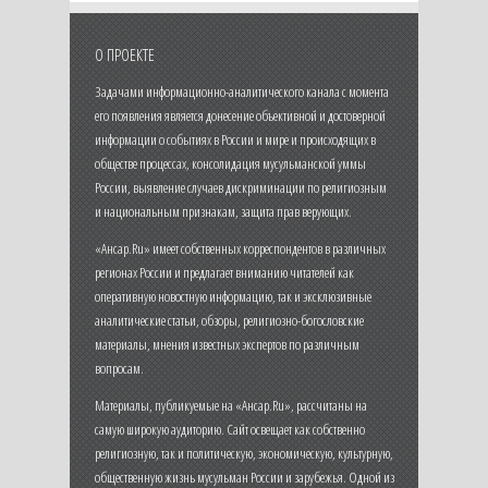
О ПРОЕКТЕ
Задачами информационно-аналитического канала с момента
его появления является донесение объективной и достоверной
информации о событиях в России и мире и происходящих в
обществе процессах, консолидация мусульманской уммы
России, выявление случаев дискриминации по религиозным
и национальным признакам, защита прав верующих.
«Ансар.Ru» имеет собственных корреспондентов в различных
регионах России и предлагает вниманию читателей как
оперативную новостную информацию, так и эксклюзивные
аналитические статьи, обзоры, религиозно-богословские
материалы, мнения известных экспертов по различным
вопросам.
Материалы, публикуемые на «Ансар.Ru», рассчитаны на
самую широкую аудиторию. Сайт освещает как собственно
религиозную, так и политическую, экономическую, культурную,
общественную жизнь мусульман России и зарубежья. Одной из