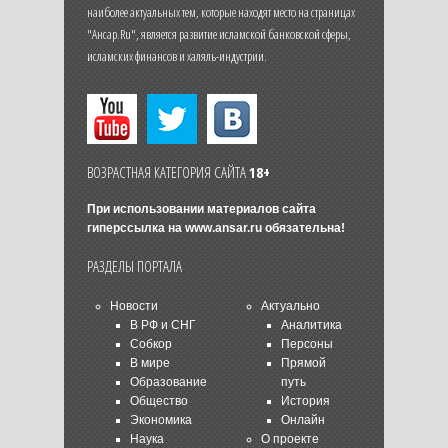
наиболее актуальных тем, которые находят место на страницах
"Ансар.Ru", является развитие исламской банковской сферы,
исламских финансов и халяль-индустрии.
ВОЗРАСТНАЯ КАТЕГОРИЯ САЙТА
18+
При использовании материалов сайта
гиперссылка на
www.ansar.ru
обязательна!
РАЗДЕЛЫ ПОРТАЛА
Новости
Актуально
В РФ и СНГ
Аналитика
Собкор
Персоны
В мире
Прямой
Образование
путь
Общество
История
Экономика
Онлайн
Наука
О проекте